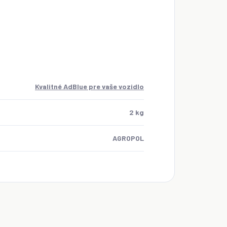
Kvalitné AdBlue pre vaše vozidlo
2 kg
AGROPOL