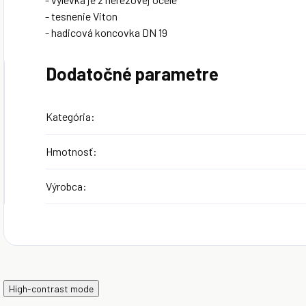
- tesnenie Viton
- hadicová koncovka DN 19
Dodatočné parametre
Kategória
:
Hmotnosť
:
Výrobca
:
High-contrast mode