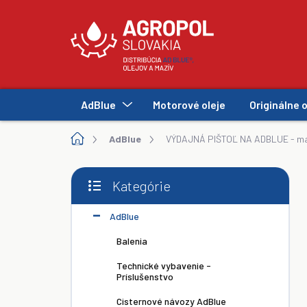
Prejsť
na
obsah
AdBlue
Motorové oleje
Originálne o
Domov
AdBlue
VÝDAJNÁ PIŠTOĽ NA ADBLUE - man
B
Kategórie
o
Preskočiť
č
kategórie
AdBlue
n
ý
Balenia
p
a
Technické vybavenie -
Príslušenstvo
n
e
Cisternové návozy AdBlue