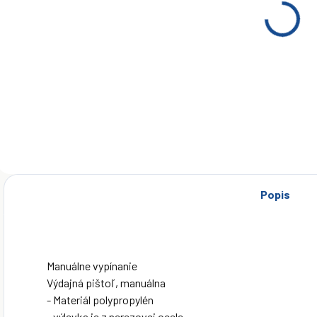
Gravitačná
Kontajnerová
hadica IBC na
zostava na
výdaj AdBlue
výdaj AdBlue
230V -
€79
€498
manuálna
pištoľ
Do košíka
Do košíka
Popis
Manuálne vypínanie
Výdajná pištoľ, manuálna
- Materiál polypropylén
- výlevka je z nerezovej ocele