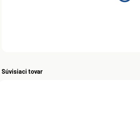
VÝD
DETA
Súvisiaci tovar
TIP
SKLADOM
SKLADOM
(>5 KS)
(>5 KS)