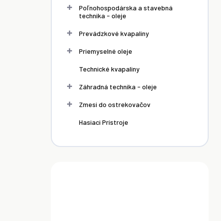
Poľnohospodárska a stavebná
technika - oleje
Prevádzkové kvapaliny
Priemyselné oleje
TIP
Technické kvapaliny
Záhradná technika - oleje
Zmesi do ostrekovačov
Hasiaci Prístroje
SKLADOM
SKLADOM
SKLADOM
JNÁ
Kontajnerová
Sudová
OĽ NA
zostava na
zostava na
UE -
výdaj AdBlue
výdaj AdBlue
atické
230V -
0 €
498,00 €
699,00 €
anie
manuálna
pištoľ
šíka
Do košíka
Do košíka