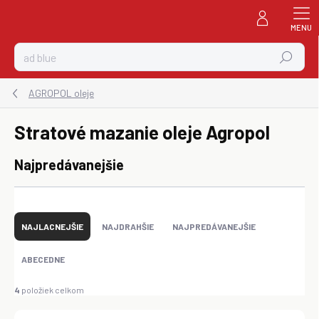
Prejsť
na
obsah
Hľadať
AGROPOL oleje
Stratové mazanie oleje Agropol
Najpredávanejšie
R
a
NAJLACNEJŠIE
NAJDRAHŠIE
NAJPREDÁVANEJŠIE
d
e
ABECEDNE
n
i
4
položiek celkom
e
p