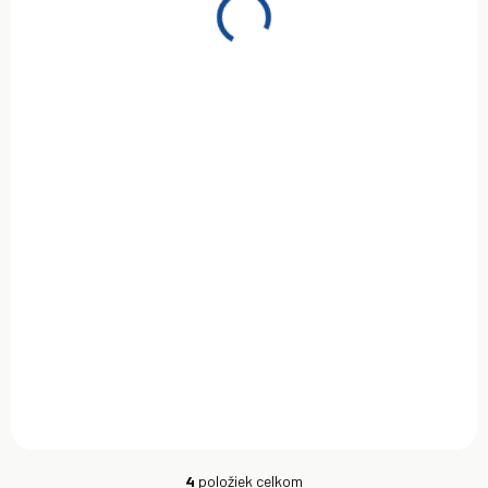
AKCIA
AKCIA
ZADARMO
ZADARMO
NA OBJEDNÁVKU
NA OBJEDNÁVKU
Olej na mazanie píly
Olej na mazanie píly
60L
200L
€144
€269
Detail
Detail
4
položiek celkom