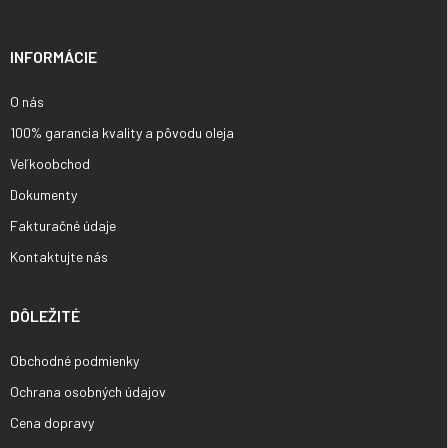
ä
t
i
INFORMÁCIE
e
O nás
100% garancia kvality a pôvodu oleja
Veľkoobchod
Dokumenty
Fakturačné údaje
Kontaktujte nás
DÔLEŽITÉ
Obchodné podmienky
Ochrana osobných údajov
Cena dopravy