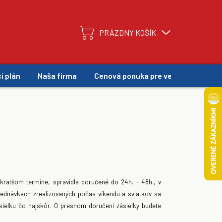
PRÁZDNY KOŠÍK
NÁKUPNÝ
KOŠÍK
í plán
Naša firma
Cenová ponuka pre veľkoodber
kratšom termíne, spravidla doručené do 24h. - 48h., v
jednávkach zrealizovaných počas víkendu a sviatkov sa
sielku čo najskôr. O presnom doručení zásielky budete