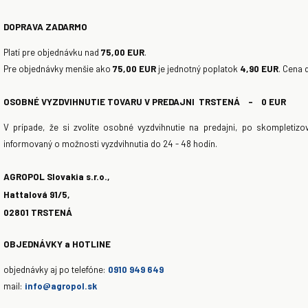
DOPRAVA ZADARMO
Platí pre objednávku nad
75,00 EUR
.
Pre objednávky menšie ako
75,00 EUR
je jednotný poplatok
4,90 EUR
. Cena 
OSOBNÉ VYZDVIHNUTIE TOVARU V PREDAJNI TRSTENÁ - 0 EUR
V prípade, že si zvolíte osobné vyzdvihnutie na predajni, po skompletizo
informovaný o možnosti vyzdvihnutia do 24 - 48 hodín.
AGROPOL Slovakia s.r.o.,
Hattalová 91/5,
02801 TRSTENÁ
OBJEDNÁVKY a HOTLINE
objednávky aj po telefóne:
0910 949 649
mail:
info@agropol.sk