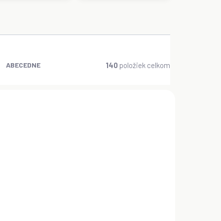
140
položiek celkom
ABECEDNE
OSTUPNÉ
SKLADOM
(>5 KS)
se