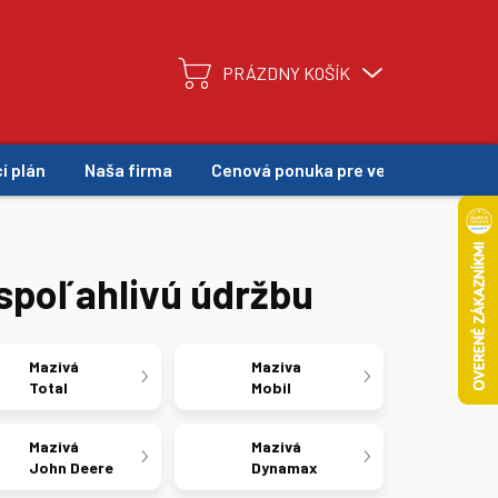
PRÁZDNY KOŠÍK
NÁKUPNÝ
KOŠÍK
í plán
Naša firma
Cenová ponuka pre veľkoodber
 spoľahlivú údržbu
Mazivá
Maziva
Total
Mobil
Mazivá
Mazivá
John Deere
Dynamax