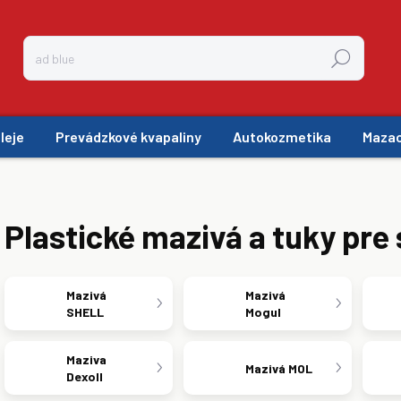
Hľadať
leje
Prevádzkové kvapaliny
Autokozmetika
Mazac
Plastické mazivá a tuky pre
Mazivá
Mazivá
SHELL
Mogul
Maziva
Mazivá MOL
Dexoll