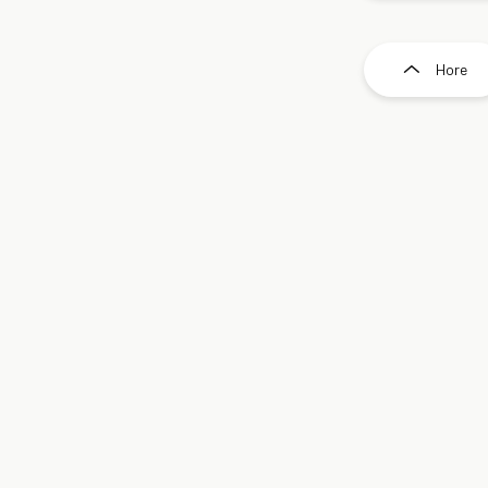
O
v
l
Hore
á
d
a
c
i
e
p
r
v
k
y
v
ý
p
i
s
u