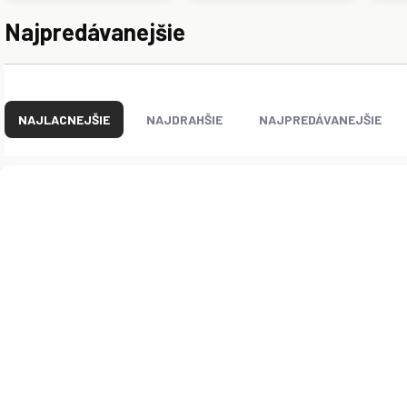
Najpredávanejšie
R
a
NAJLACNEJŠIE
NAJDRAHŠIE
NAJPREDÁVANEJŠIE
d
e
n
V
i
ý
e
p
p
i
r
s
o
p
d
r
u
o
k
d
t
u
o
k
MOMENTÁLNE NEDOSTUPNÉ
MOMENTÁLNE NED
(>5 KS)
v
t
John Deere Grea