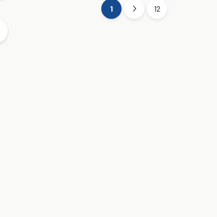
1
12
S
t
r
á
n
k
o
v
a
n
i
e