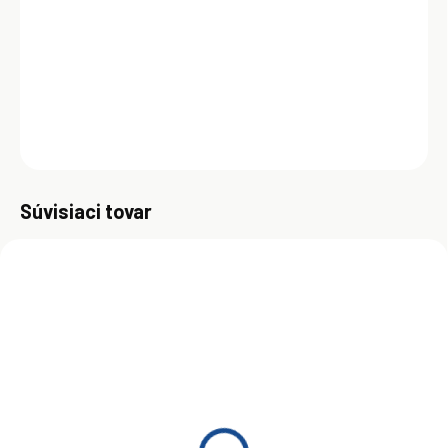
PETRONAS LUBRICANTS pre poľnohospodárske stroje a stavebné
stroje NEW HOLLAND a CASE STEYR. Je navrhnutý tak, aby
zabezpečoval vysoko kvalitnú ochranu nízkoemisných motorov
novej generácie. Môže sa použiť aj pre iné typy motorov.
DETAILNÉ INFORMÁCIE
OPÝTAŤ SA
Uložiť
Súvisiaci tovar
ZADARMO
SKLADOM
(>5 KS)