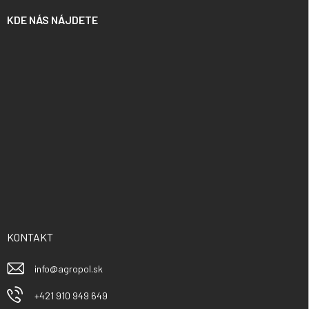
KDE NÁS NÁJDETE
KONTAKT
info
@
agropol.sk
+421 910 949 649