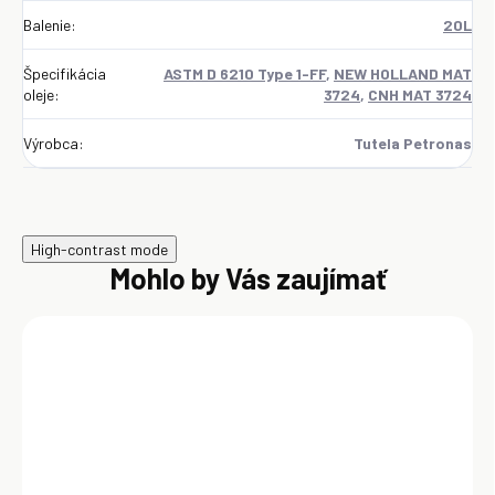
Balenie
:
20L
Špecifikácia
ASTM D 6210 Type 1-FF
,
NEW HOLLAND MAT
oleje
:
3724
,
CNH MAT 3724
Výrobca
:
Tutela Petronas
High-contrast mode
Mohlo by Vás zaujímať