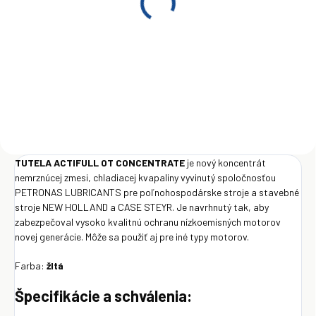
TUTELA ACTIFULL OT
CONCENTRATE 200L
€1 288
Do košíka
TUTELA ACTIFULL OT CONCENTRATE
je nový koncentrát
nemrznúcej zmesi, chladiacej kvapaliny vyvinutý spoločnosťou
PETRONAS LUBRICANTS pre poľnohospodárske stroje a stavebné
stroje NEW HOLLAND a CASE STEYR. Je navrhnutý tak, aby
zabezpečoval vysoko kvalitnú ochranu nízkoemisných motorov
novej generácie. Môže sa použiť aj pre iné typy motorov.
Farba:
žltá
Špecifikácie a schválenia: