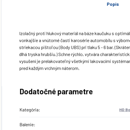
Popis
Izolačný proti hlukový materiál na báze kaučuku s optim
vonkajšie a vnútorné časti karosérie automobilu s výbor
striekacou pištoľou (Body UBS) pri tlaku 5 - 6 bar. (Skrát
dlhá tryska hrubšiu.) Schne rýchlo, vytvára charakteristi
vysušení je prelakovateľný všetkými lakovacími systéma
pred každým vrchným náterom.
Dodatočné parametre
Kategória
:
HD Bo
Balenie
: