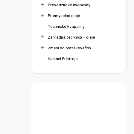
Prevádzkové kvapaliny
orózna
Antikorózna
Antikorózna
Priemyselné oleje
a HB
hmota HB
hmota HB
Technické kvapaliny
 950
BODY 950
BODY 950
J ŠEDÝ
SPREJ BIELY
BIELA 1L
Záhradná technika - oleje
€
6,00 €
9,00 €
L
400ML
Zmesi do ostrekovačov
Hasiaci Prístroje