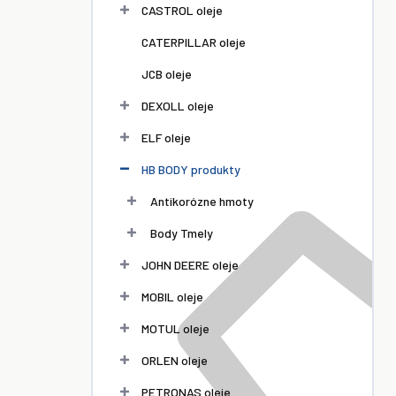
l
CASTROL oleje
CATERPILLAR oleje
JCB oleje
DEXOLL oleje
ELF oleje
HB BODY produkty
Antikorózne hmoty
Body Tmely
JOHN DEERE oleje
MOBIL oleje
MOTUL oleje
ORLEN oleje
PETRONAS oleje