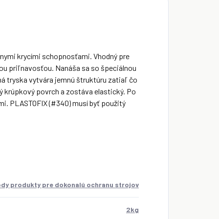
álnymi krycími schopnosťami. Vhodný pre
nou priľnavosťou. Nanáša sa so špeciálnou
ená tryska vytvára jemnú štruktúru zatiaľ čo
cký krúpkový povrch a zostáva elastický. Po
mi. PLASTOFIX (#340) musí byť použitý
dy produkty pre dokonalú ochranu strojov
2kg