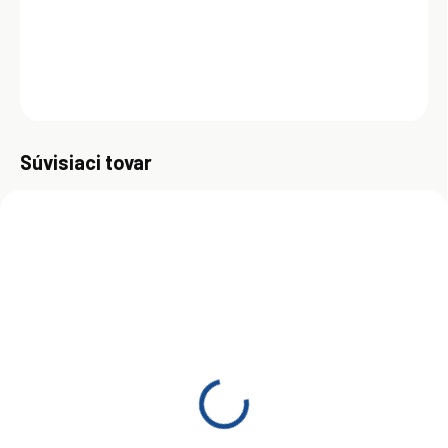
viskozity, výbornou odolnosťou proti oxidácii.
DETAILNÉ INFORMÁCIE
OPÝTAŤ SA
Uložiť
Súvisiaci tovar
ZADARMO
ZADARM
SKLADOM
SKLADOM
(>5 KS)
(>5 KS)
Total Aero DM 15W-50
Total Aero D 100 20 l
208 l
€245