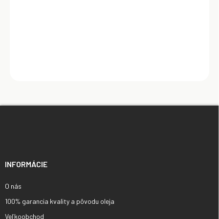
Do košíka
Z
á
p
ä
t
i
INFORMÁCIE
e
O nás
100% garancia kvality a pôvodu oleja
Veľkoobchod