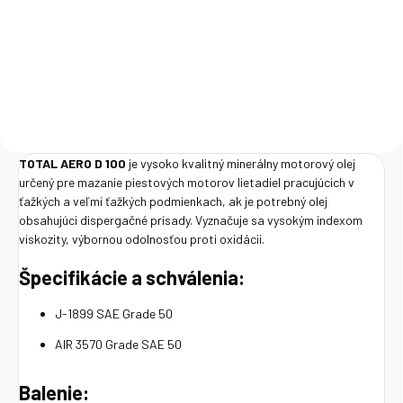
€2 418
Do košíka
Do košíka
TOTAL AERO D 100
je vysoko kvalitný minerálny motorový olej
určený pre mazanie piestových motorov lietadiel pracujúcich v
ťažkých a veľmi ťažkých podmienkach, ak je potrebný olej
obsahujúci dispergačné prísady. Vyznačuje sa vysokým indexom
viskozity, výbornou odolnosťou proti oxidácii.
Špecifikácie a schválenia:
J-1899 SAE Grade 50
AIR 3570 Grade SAE 50
Balenie: