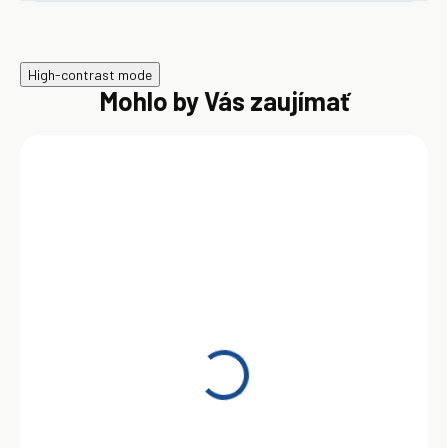
High-contrast mode
Mohlo by Vás zaujímať
SKLADOM
Total Aero DM 15W-50
208 l
2 418,00 €