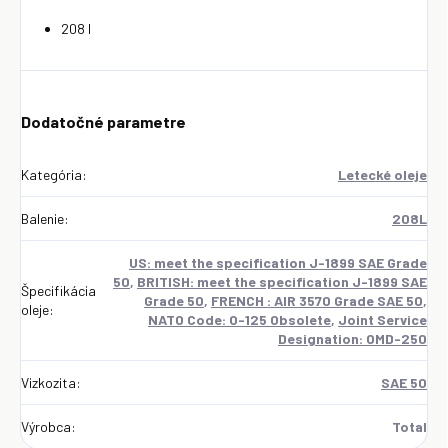
208 l
Dodatočné parametre
Kategória
:
Letecké oleje
Balenie
:
208L
US: meet the specification J-1899 SAE Grade
50
,
BRITISH: meet the specification J-1899 SAE
Špecifikácia
Grade 50
,
FRENCH : AIR 3570 Grade SAE 50
,
oleje
:
NATO Code: O-125 Obsolete
,
Joint Service
Designation: OMD-250
Vizkozita
:
SAE 50
Výrobca
:
Total