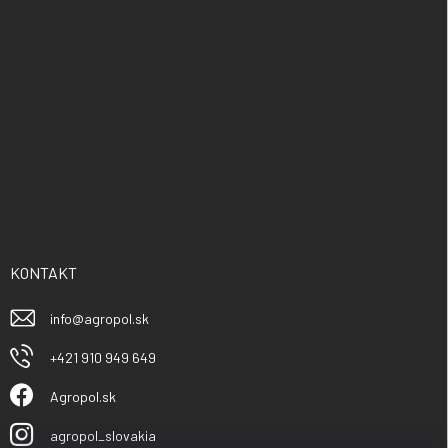
KONTAKT
info
@
agropol.sk
+421 910 949 649
Agropol.sk
agropol_slovakia