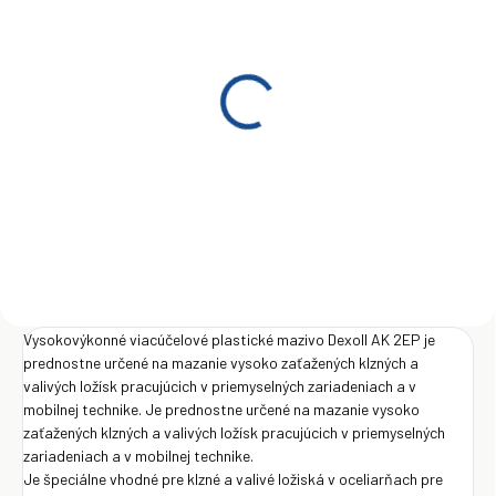
SKLADOM
(>5 KS)
Dexoll AK 2EP 4,5 kg
€45
Do košíka
Vysokovýkonné viacúčelové plastické mazivo Dexoll AK 2EP je
prednostne určené na mazanie vysoko zaťažených klzných a
valivých ložísk pracujúcich v priemyselných zariadeniach a v
mobilnej technike. Je prednostne určené na mazanie vysoko
zaťažených klzných a valivých ložísk pracujúcich v priemyselných
zariadeniach a v mobilnej technike.
Je špeciálne vhodné pre klzné a valivé ložiská v oceliarňach pre