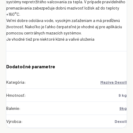
systémy nepretržitého valcovania za tepla. V prípade pravidelného
premazávania zabezpečuje dobrú mazivosť ložísk až do teploty
+160°C.
Veľmi dobre odoláva vode, vysokým zaťaženiam a má predĺženú
životnosť. Nakoľko je ľahko čerpateľné je vhodné aj pre aplikáciu
pomocou centrálnych mazacích systémov.
Je vhodné tiež pre niektoré klzné a valivé uloženia
Dodatočné parametre
Kategória
:
Maziva Dexoll
Hmotnosť
:
9 kg
Balenie
:
9kg
Výrobca
:
Dexoll