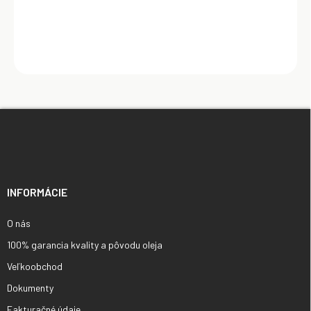
Z
á
p
ä
t
i
INFORMÁCIE
e
O nás
100% garancia kvality a pôvodu oleja
Veľkoobchod
Dokumenty
Fakturačné údaje