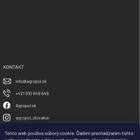
KONTAKT
info
@
agropol.sk
+421 910 949 649
Agropol.sk
agropol_slovakia
Tento web používa súbory cookie. Ďalším prechádzaním tohto
webu vyjadrujete súhlas s ich používaním. Viac informácií
tu
.