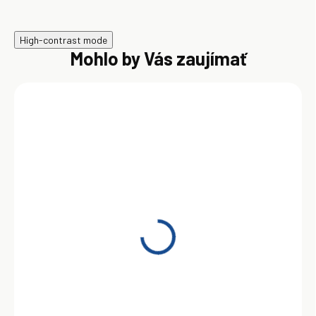
High-contrast mode
Mohlo by Vás zaujímať
SKLADOM
Dexoll LV 2EP 9 kg
51,00 €
Do košíka