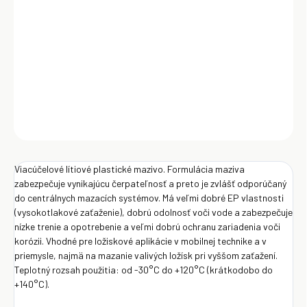
nízke trenie a opotrebenie a veľmi dobrú ochranu zariadenia voči
korózii. Vhodné pre ložiskové aplikácie v mobilnej technike a v
priemysle, najmä na mazanie valivých ložísk pri vyššom zaťažení.
Teplotný rozsah použitia: od -30°C do +120°C (krátkodobo do
+140°C).
DETAILNÉ INFORMÁCIE
OPÝTAŤ SA
Uložiť
Viacúčelové lítiové plastické mazivo. Formulácia maziva
zabezpečuje vynikajúcu čerpateľnosť a preto je zvlášť odporúčaný
do centrálnych mazacích systémov. Má veľmi dobré EP vlastnosti
(vysokotlakové zaťaženie), dobrú odolnosť voči vode a zabezpečuje
nízke trenie a opotrebenie a veľmi dobrú ochranu zariadenia voči
korózii. Vhodné pre ložiskové aplikácie v mobilnej technike a v
priemysle, najmä na mazanie valivých ložísk pri vyššom zaťažení.
Teplotný rozsah použitia: od -30°C do +120°C (krátkodobo do
+140°C).