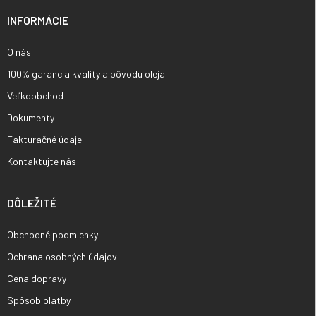
t
i
INFORMÁCIE
e
O nás
100% garancia kvality a pôvodu oleja
Veľkoobchod
Dokumenty
Fakturačné údaje
Kontaktujte nás
DÔLEŽITÉ
Obchodné podmienky
Ochrana osobných údajov
Cena dopravy
Spôsob platby