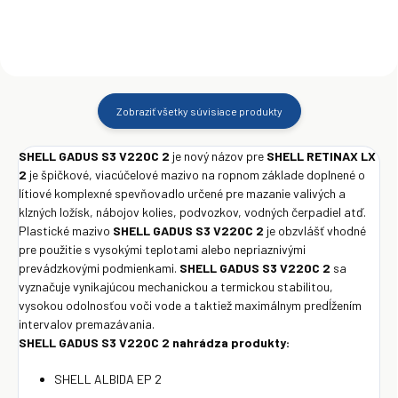
Zobraziť všetky súvisiace produkty
SHELL GADUS S3 V220C 2
je nový názov pre
SHELL RETINAX LX
2
je špičkové, viacúčelové mazivo na ropnom základe doplnené o
lítiové komplexné spevňovadlo určené pre mazanie valivých a
klzných ložísk, nábojov kolies, podvozkov, vodných čerpadiel atď.
Plastické mazivo
SHELL GADUS S3 V220C 2
je obzvlášť vhodné
pre použitie s vysokými teplotami alebo nepriaznivými
prevádzkovými podmienkami.
SHELL GADUS S3 V220C 2
sa
vyznačuje vynikajúcou mechanickou a termickou stabilitou,
vysokou odolnosťou voči vode a taktiež maximálnym predĺžením
intervalov premazávania.
SHELL GADUS S3 V220C 2 nahrádza produkty:
SHELL ALBIDA EP 2