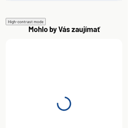
High-contrast mode
Mohlo by Vás zaujímať
SKLADOM
Shell Gadus S2 V220 2
400 g
5,40 €