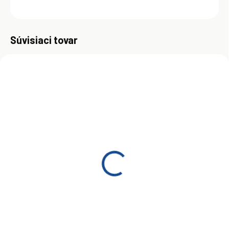
OPÝTAŤ SA
Uložiť
Súvisiaci tovar
ZADARMO
ZADARM
SKLADOM
SKLADOM
(>5 KS)
(>5 KS)
Shell Gadus S3 V220C 2
Plastické mazivo Shell
18 kg
Gadus S3 V220C 2 50 kg
€214
€598
Do košíka
Do košíka