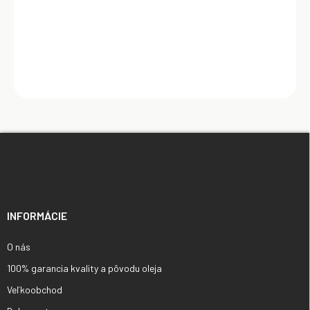
Do košíka
Z
á
p
ä
t
i
INFORMÁCIE
e
O nás
100% garancia kvality a pôvodu oleja
Veľkoobchod