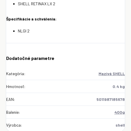
SHELL RETINAX LX 2
Špecifikácie a schválenia:
NLGI 2
Dodatočné parametre
Kategória
:
Mazivá SHELL
Hmotnosť
:
0.4 kg
EAN
:
5011987185678
Balenie
:
400g
Výrobca
:
shell