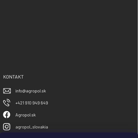
KONTAKT
info
@
agropol.sk
+421 910 949 649
Agropol.sk
agropol_slovakia