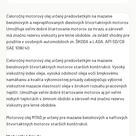
Celoročný motorový olej určený predovšetkým na mazanie
benzínových a nepreplňovaných dieslových štvortaktných motorov.
Umožňuje veľmi dobré štartovanie motorov za mrazu a zároveň
má značnú rezervu viskozity pre letné obdobie. Je zvlášť vhodný pre
použitie v osobných automobiloch zn. ŠKODA a LADA. API SD/CB
SAE 10W/40
Celoročný motorový olej určený predovšetkým na mazanie
benzínových štvortaktných motorov starších konštrukcií. Vysoký
viskozitný index oleja, vysoká odolnosť oleja voči šmykovému
namáhaniu a kvalita výkonnostnej prísady zabezpečujú výborné
viskozitné mazacie vlastnosti oleja v širokom rozsahu pracovných
teplôt. Umožňuje veľmi dobré štartovanie motorov aj pri veľmi
nízkych teplotách v zimnom období a zároveň má značnú rezervu
viskozity pre letné obdobie.
Motorový olej M7AD je určený pre mazanie benzínových a naftových
štvortaktných motorov starších konštrukcií.