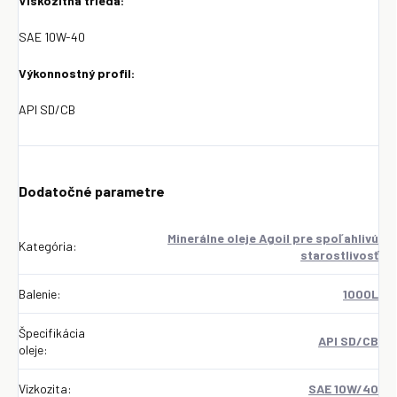
Viskozitná trieda:
SAE 10W-40
Výkonnostný profil:
API SD/CB
Dodatočné parametre
Minerálne oleje Agoil pre spoľahlivú
Kategória
:
starostlivosť
Balenie
:
1000L
Špecifikácia
API SD/CB
oleje
:
Vizkozita
:
SAE 10W/40