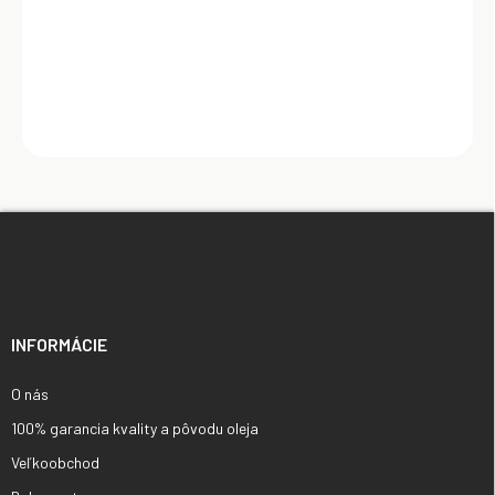
1 950,00 €
Z
á
p
ä
t
i
INFORMÁCIE
e
O nás
100% garancia kvality a pôvodu oleja
Veľkoobchod