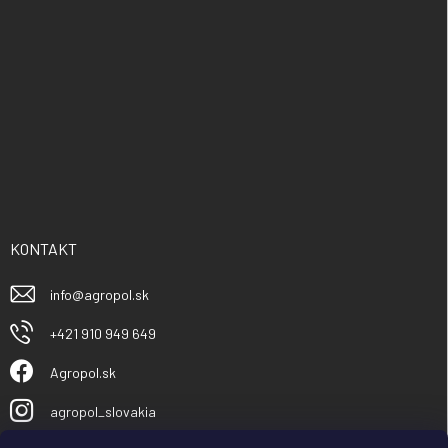
KONTAKT
info
@
agropol.sk
+421 910 949 649
Agropol.sk
agropol_slovakia