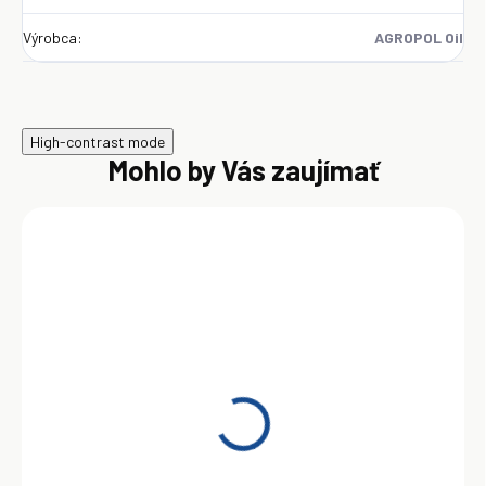
Výrobca
:
AGROPOL Oil
High-contrast mode
Mohlo by Vás zaujímať
AKCIA
M7ADS III+ 15W40 850kg