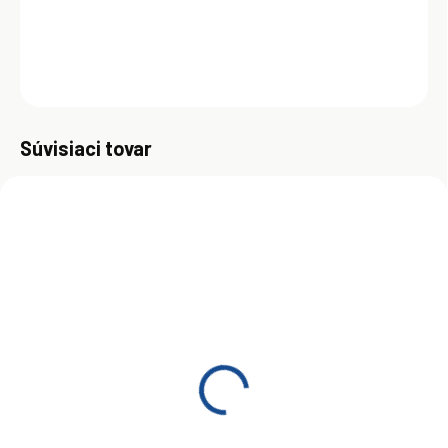
mechanizmy pracujúce v nechránenom prostredí.
DETAILNÉ INFORMÁCIE
OPÝTAŤ SA
Uložiť
Súvisiaci tovar
AKCIA
AKCIA
SKLADOM
SKLADOM
(>5 KS)
(>5 KS)
OHHM 68 5L
OHHM 68 10L
€18
€31,50