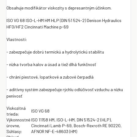
Obsahuje modifikátor viskozity s depresantným účinkom.
ISO VG 68 ISO-L-HM HM HLP (DIN 51 524-2) Denison Hydraulics
HF0/HF2 Cincinnati Machine p-69
Vlastnosti:
- zabezpečuje dobrú termickú a hydrolytickú stabilitu
- nízka tvorba kalov a úsad a tiež dlhá funkčnosť
- chráni piestové, lopatkové a zubové čerpadlá
- aditívny systém zabezpečuje rýchlu odlúčivosť vzduchu a nízku
penivosť
Viskozitná
ISO VG 68
trieda:
Výkonnostné
ISO 11158 HM, ISO-L-HM, DIN 51524-2 (HLP),
úrovne,
Cincinnati Lamb P-69, Bosch-Rexroth RE 90220,
Súhlasy:
AFNOR NF-E-48603 (HM)