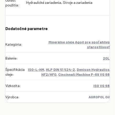
Oblasť
Hydraulické zariadenia, Stroje a zariadenia
použitia:
Dodatočné parametre
Minerálne oleje Agoil pre spoľahlivú
Kategória
:
starostlivosť
Balenie
:
20L
Špecifikácia
ISO-L-HM
,
HLP DIN 51 524-2
,
Denison Hydraulics
oleje
:
HF2/HF0
,
Cincinnati Machine P-69 VG 68
Vizkozita
:
ISO VG 68
Výrobca
:
AGROPOL Oil