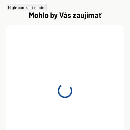
High-contrast mode
Mohlo by Vás zaujímať
AKCIA
SKLADOM
OHHM 46 20L
59,00 €
Do košíka