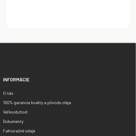
Z
á
p
ä
t
i
INFORMÁCIE
e
O nás
100% garancia kvality a pôvodu oleja
Veľkoobchod
Dokumenty
Fakturačné údaje