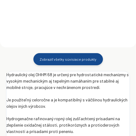
Do košíka
Do košíka
Zobraziť všetky súvisiace produkty
Hydraulický olej OHHM 68 je určený pre hydrostatické mechanizmy s
vysokým mechanickým aj tepelným namáhaním pre stabilné aj
mobilné stroje, pracujúce v nechránenom prostredí.
Je použiteľný celoročne a je kompatibilný s väčšinou hydraulických
olejov iných výrobcov.
Hydrogenačne rafinovaný ropný olej zušľachtený prísadami na
zlepšenie oxidačnej stálosti, protikoróznych a protioderových
vlastností a prísadami proti peneniu.