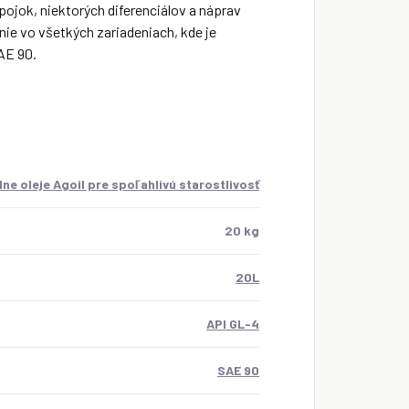
ojok, niektorých diferenciálov a náprav
ie vo všetkých zariadeniach, kde je
AE 90.
lne oleje Agoil pre spoľahlivú starostlivosť
20 kg
20L
API GL-4
SAE 90