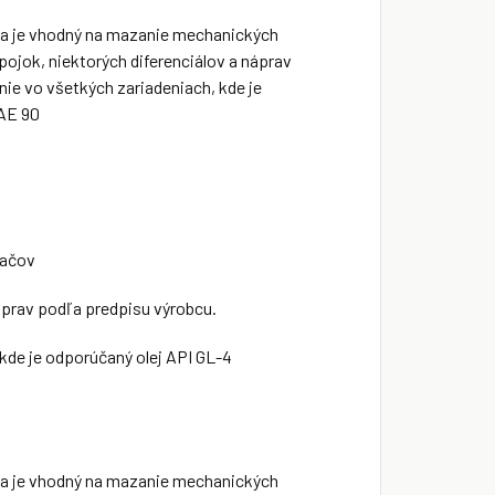
 a je vhodný na mazanie mechanických
ojok, niektorých diferenciálov a náprav
ie vo všetkých zariadeniach, kde je
SAE 90
načov
áprav podľa predpisu výrobcu.
kde je odporúčaný olej API GL-4
 a je vhodný na mazanie mechanických