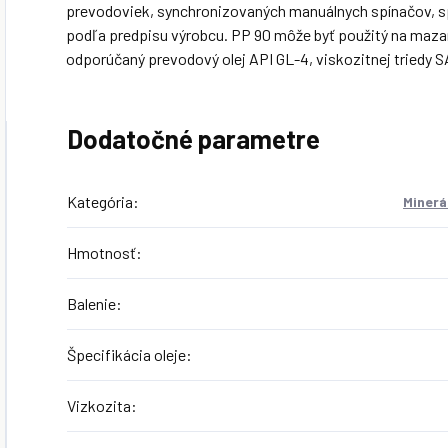
prevodoviek, synchronizovaných manuálnych spínačov, sp
podľa predpisu výrobcu. PP 90 môže byť použitý na mazan
odporúčaný prevodový olej API GL-4, viskozitnej triedy S
Dodatočné parametre
Kategória
:
Minerá
Hmotnosť
:
Balenie
:
Špecifikácia oleje
:
Vizkozita
: