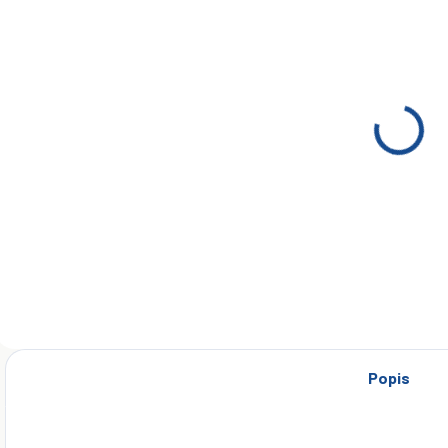
SKLADOM
SKLADOM
(>5 KS)
(>5 KS)
PP90 5L
PP90 10L
€19
€37
Do košíka
Do košíka
Popis