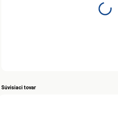
Celo
prev
auto
olej
DETA
Súvisiaci tovar
AKCIA
AKCIA
AKC