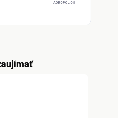
AGROPOL Oil
zaujímať
IA
AKCIA
AKCIA