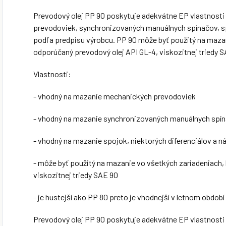
Prevodový olej PP 90 poskytuje adekvátne EP vlastnosti
prevodoviek, synchronizovaných manuálnych spínačov, sp
podľa predpisu výrobcu. PP 90 môže byť použitý na mazan
odporúčaný prevodový olej API GL-4, viskozitnej triedy 
Vlastnosti:
- vhodný na mazanie mechanických prevodoviek
- vhodný na mazanie synchronizovaných manuálnych spí
- vhodný na mazanie spojok, niektorých diferenciálov a n
- môže byť použitý na mazanie vo všetkých zariadeniach, 
viskozitnej triedy SAE 90
- je hustejší ako PP 80 preto je vhodnejší v letnom období
Prevodový olej PP 90 poskytuje adekvátne EP vlastnosti