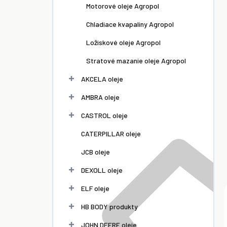
l
Motorové oleje Agropol
Chladiace kvapaliny Agropol
Ložiskové oleje Agropol
Stratové mazanie oleje Agropol
AKCELA oleje
AMBRA oleje
CASTROL oleje
CATERPILLAR oleje
JCB oleje
DEXOLL oleje
ELF oleje
HB BODY produkty
JOHN DEERE oleje