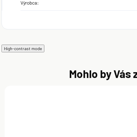
Výrobca
:
High-contrast mode
Mohlo by Vás 
AKCIA
AKCIA
AKC