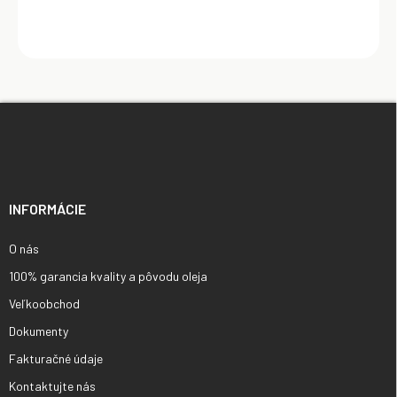
Z
á
p
ä
t
i
INFORMÁCIE
e
O nás
100% garancia kvality a pôvodu oleja
Veľkoobchod
Dokumenty
Fakturačné údaje
Kontaktujte nás