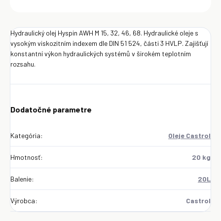
OPÝTAŤ SA
Uložiť
Hydraulický olej Hyspin AWH M 15, 32, 46, 68. Hydraulické oleje s
vysokým viskozitním indexem dle DIN 51 524, části 3 HVLP. Zajišťují
konstantní výkon hydraulických systémů v širokém teplotním
rozsahu.
Dodatočné parametre
Kategória
:
Oleje Castrol
Hmotnosť
:
20 kg
Balenie
:
20L
Výrobca
:
Castrol