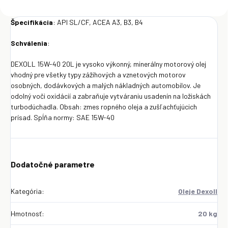
Špecifikácia
: API SL/CF, ACEA A3, B3, B4
Schválenia
:
DEXOLL 15W-40 20L je vysoko výkonný, minerálny motorový olej
vhodný pre všetky typy zážihových a vznetových motorov
osobných, dodávkových a malých nákladných automobilov. Je
odolný voči oxidácií a zabraňuje vytváraniu usadenín na ložiskách
turbodúchadla. Obsah: zmes ropného oleja a zušľachťujúcich
prísad. Spĺňa normy: SAE 15W-40
Dodatočné parametre
Kategória
:
Oleje Dexoll
Hmotnosť
:
20 kg