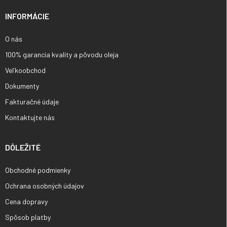
t
i
INFORMÁCIE
e
O nás
100% garancia kvality a pôvodu oleja
Veľkoobchod
Dokumenty
Fakturačné údaje
Kontaktujte nás
DÔLEŽITÉ
Obchodné podmienky
Ochrana osobných údajov
Cena dopravy
Spôsob platby