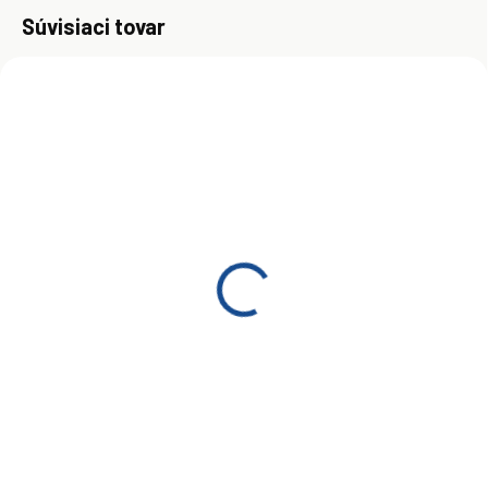
Súvisiaci tovar
ZADARM
SKLADOM
SKLADOM
(>5 KS)
(>5 KS)
Dexoll 15W-40 A3/B4 1L
Dexoll 15W-40 A3/B4
60L
€8
€267
Do košíka
Do košíka