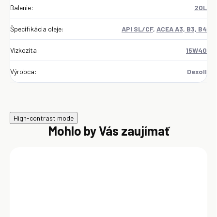
Balenie
:
20L
Špecifikácia oleje
:
API SL/CF
,
ACEA A3, B3, B4
Vizkozita
:
15W40
Výrobca
:
Dexoll
High-contrast mode
Mohlo by Vás zaujímať