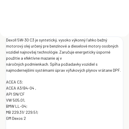
Do košíka
Do košíka
Dexoll 5W-30 C3 je syntetický, vysoko výkonný ľahko bežný
motorový olej určený pre benzínové a dieselové motory osobných
vozidiel najnovšej technológie. Zaručuje energeticky úsporné
použitie a efektívne mazanie aj v
náročných podmienkach. Spĺňa požiadavky vozidiel s
najmodernejšími systémami úprav výfukových plynov vrátane DPF.
ACEA C3;
ACEA A3/B4-04 ,
API SN/CF
VW 505.01,
BMW LL-04;
MB 229.31/ 229.51;
GM Dexos 2