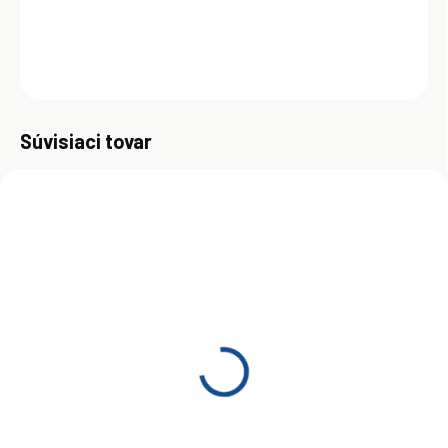
DETAILNÉ INFORMÁCIE
OPÝTAŤ SA
Uložiť
Súvisiaci tovar
ZADARM
SKLADOM
SKLADOM
(>5 KS)
(>5 KS)
Dexoll C3 5W-30 4 l
Dexoll C3 5W-30 60 l
€26
€347