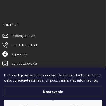
KONTAKT
info
@
agropol.sk
+421 910 949 649
Agropol.sk
agropol_slovakia
Tento web používa súbory cookie. Ďalším prechádzaním tohto
webu vyjadrujete súhlas s ich používaním. Viac informácií
tu
.
Nastavenie
Vážený obchodný partner, zákazník, spoločnosť
AGROPOL Slovakia s.r.o v dňoch od 30.7.– 08.08 čerpá
celozávodnú dovolenku. Objednávky začneme expedovať
Copyright 2026
Agropol.sk
. Všetky práva vyhradené.
po dovolenke. Tešíme sa na ďalšiu spoluprácu s Vami od