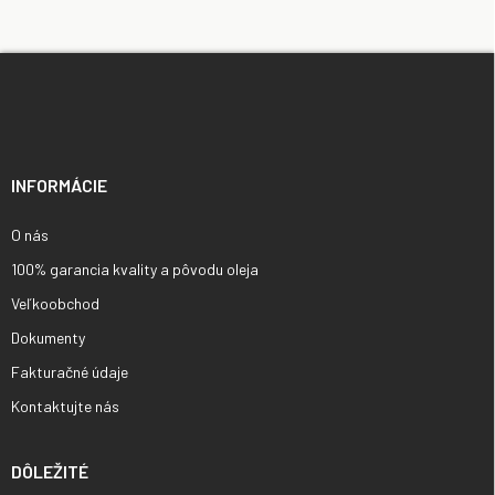
Z
á
p
ä
t
i
INFORMÁCIE
e
O nás
100% garancia kvality a pôvodu oleja
Veľkoobchod
Dokumenty
Fakturačné údaje
Kontaktujte nás
DÔLEŽITÉ