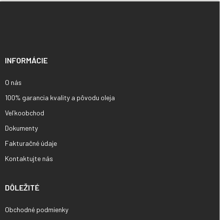
Z
á
p
ä
t
i
INFORMÁCIE
e
O nás
100% garancia kvality a pôvodu oleja
Veľkoobchod
Dokumenty
Fakturačné údaje
Kontaktujte nás
DÔLEŽITÉ
Obchodné podmienky