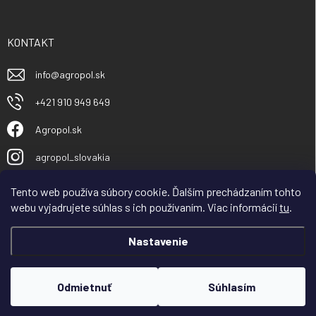
KONTAKT
info
@
agropol.sk
+421 910 949 649
Agropol.sk
agropol_slovakia
Tento web používa súbory cookie. Ďalším prechádzaním tohto
webu vyjadrujete súhlas s ich používaním. Viac informácií
tu
.
Nastavenie
Copyright 2026
Agropol.sk
. Všetky práva vyhradené.
Odmietnuť
Súhlasím
Vytvoril Shoptet