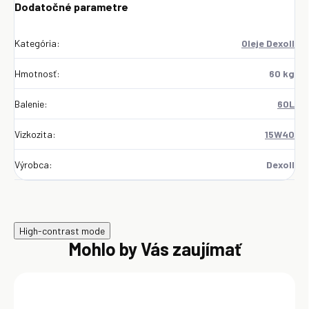
Dodatočné parametre
Kategória
:
Oleje Dexoll
Hmotnosť
:
60 kg
Balenie
:
60L
Vizkozita
:
15W40
Výrobca
:
Dexoll
High-contrast mode
Mohlo by Vás zaujímať