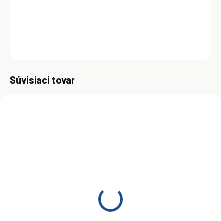
s vysokým stupňom preplňovania.
DETAILNÉ INFORMÁCIE
OPÝTAŤ SA
Uložiť
Súvisiaci tovar
SKLADOM
SKLADOM
(>5 KS)
(>5 KS)
Dexoll Turbo+ 15W-40 10
Dexoll Turbo+ 15W-40 20
l
l