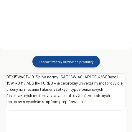
€44
€73,50
Do košíka
Do košíka
Zobraziť všetky súvisiace produkty
DEX15W40T+10-Spĺňa normy: SAE 15W-40; API CF-4/SGDexoll
15W-40 M7 ADS III+ TURBO + je celoročný univerzálny motorový olej
určený na mazanie takmer všetkých typov benzínových
štvortaktných motorov, vrátane naftových štvortaktných
motorov s vysokým stupňom preplňovania.