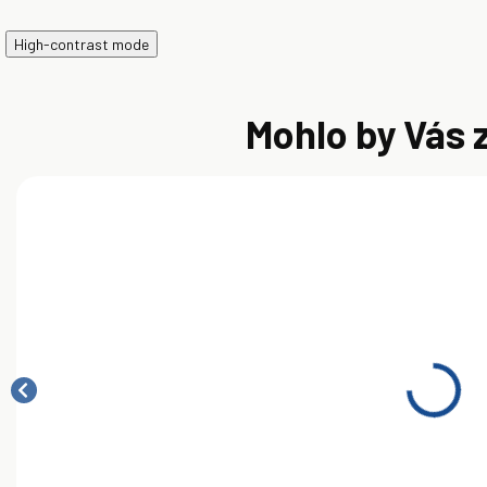
High-contrast mode
Mohlo by Vás 
Dexoll
Dexoll
D
Garden 4T
Semisynthetic
10W-30 1L
2T ST 1L
2
(červený)
(
9,00 €
9,00 €