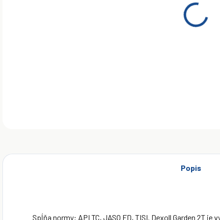
Spĺň
vyso
vys
benz
moto
DETA
Popis
Spĺňa normy: API TC, JASO FD, TISI. Dexoll Garden 2T je v