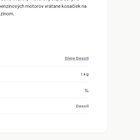
enzínových motorov vrátane kosačiek na
nzínom.
Oleje Dexoll
1 kg
1L
Dexoll