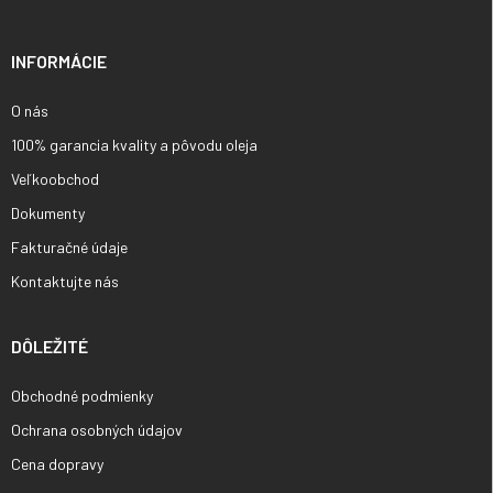
ä
t
i
INFORMÁCIE
e
O nás
100% garancia kvality a pôvodu oleja
Veľkoobchod
Dokumenty
Fakturačné údaje
Kontaktujte nás
DÔLEŽITÉ
Obchodné podmienky
Ochrana osobných údajov
Cena dopravy