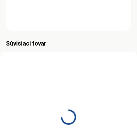
DETAILNÉ INFORMÁCIE
OPÝTAŤ SA
Uložiť
Súvisiaci tovar
SKLADOM
SKLADOM
(>5 KS)
(>5 KS)
Dexoll M7ADS III 20W-40
Dexoll M7ADS III 20W-40
1 l
10 l
€4,80
€43