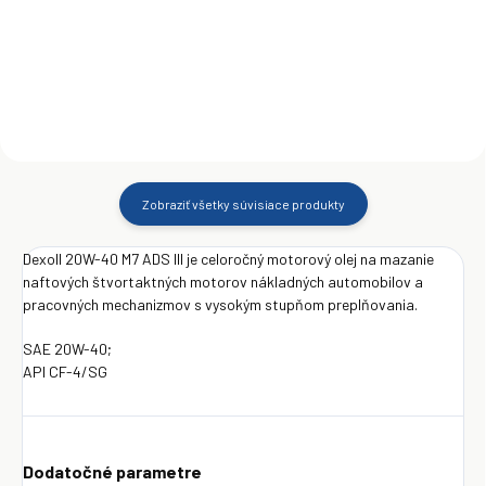
Do košíka
Do košíka
Zobraziť všetky súvisiace produkty
Dexoll 20W-40 M7 ADS III je celoročný motorový olej na mazanie
naftových štvortaktných motorov nákladných automobilov a
pracovných mechanizmov s vysokým stupňom preplňovania.
SAE 20W-40;
API CF-4/SG
Dodatočné parametre