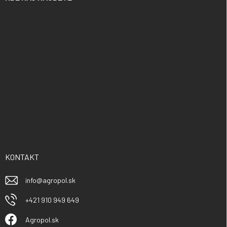
KONTAKT
info
@
agropol.sk
+421 910 949 649
Agropol.sk