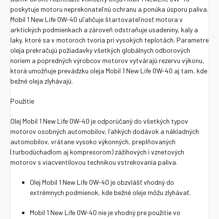
poskytuje motoru neprekonateľnú ochranu a ponúka úsporu paliva.
Mobil 1 New Life 0W-40 uľahčuje štartovateľnosť motora v
arktických podmienkach a zároveň odstraňuje usadeniny, kaly a
laky, ktoré sa v motoroch tvoria pri vysokých teplotách. Parametre
oleja prekračujú požiadavky všetkých globálnych odborových
noriem a popredných výrobcov motorov vytvárajú rezervu výkonu,
ktorá umožňuje prevádzku oleja Mobil 1 New Life 0W-40 aj tam, kde
bežné oleja zlyhávajú.
Použitie
Olej Mobil 1 New Life 0W-40 je odporúčaný do všetkých typov
motorov osobných automobilov, ľahkých dodávok a nákladných
automobilov, vrátane vysoko výkonných, preplňovaných
(turbodúchadlom aj kompresorom) zážihových i vznetových
motorov s viacventilovou technikou vstrekovania paliva.
Olej Mobil 1 New Life 0W-40 je obzvlášť vhodný do
extrémnych podmienok, kde bežné oleje môžu zlyhávať.
Mobil 1 New Life 0W-40 nie je vhodný pre použitie vo