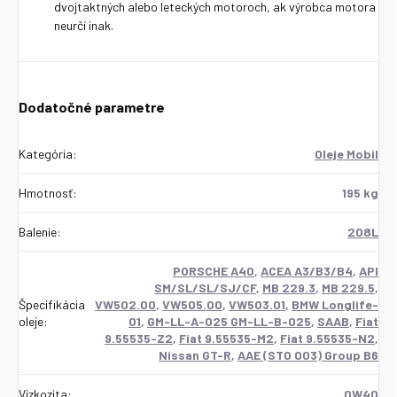
dvojtaktných alebo leteckých motoroch, ak výrobca motora
neurčí inak.
Dodatočné parametre
Kategória
:
Oleje Mobil
Hmotnosť
:
195 kg
Balenie
:
208L
PORSCHE A40
,
ACEA A3/B3/B4
,
API
SM/SL/SL/SJ/CF
,
MB 229.3
,
MB 229.5
,
Špecifikácia
VW502.00
,
VW505.00
,
VW503.01
,
BMW Longlife-
oleje
:
01
,
GM-LL-A-025 GM-LL-B-025
,
SAAB
,
Fiat
9.55535-Z2
,
Fiat 9.55535-M2
,
Fiat 9.55535-N2
,
Nissan GT-R
,
AAE (STO 003) Group B6
Vizkozita
:
0W40