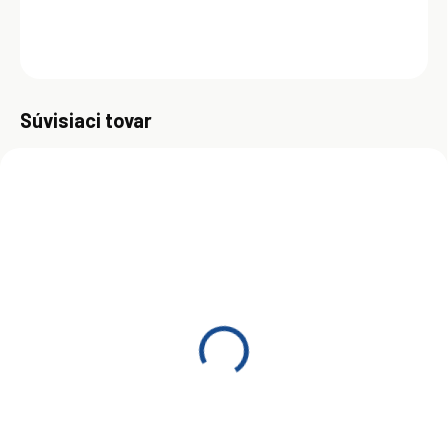
DETAILNÉ INFORMÁCIE
OPÝTAŤ SA
Uložiť
Súvisiaci tovar
SKLADOM
SKLADOM
(>5 KS)
(>5 KS)
Mobil 1 FS 0W-40 1 l
Mobil 1 FS 0W-40 4 l
€12,10
€47,80
Do košíka
Do košíka