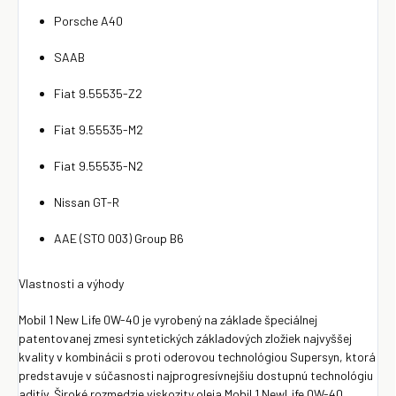
Porsche A40
SAAB
Fiat 9.55535-Z2
Fiat 9.55535-M2
Fiat 9.55535-N2
Nissan GT-R
AAE (STO 003) Group B6
Vlastnosti a výhody
Mobil 1 New Life 0W-40 je vyrobený na základe špeciálnej
patentovanej zmesi syntetických základových zložiek najvyššej
kvality v kombinácii s proti oderovou technológiou Supersyn, ktorá
predstavuje v súčasnosti najprogresívnejšiu dostupnú technológiu
aditív. Široké rozmedzie viskozity oleja Mobil 1 NewLife 0W-40