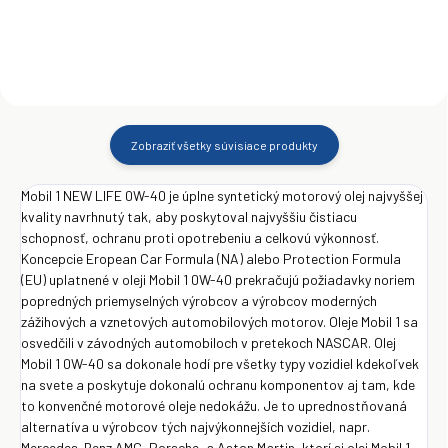
Zobraziť všetky súvisiace produkty
Mobil 1 NEW LIFE 0W-40 je úplne syntetický motorový olej najvyššej
kvality navrhnutý tak, aby poskytoval najvyššiu čistiacu
schopnosť, ochranu proti opotrebeniu a celkovú výkonnosť.
Koncepcie Eropean Car Formula (NA) alebo Protection Formula
(EU) uplatnené v oleji Mobil 1 0W-40 prekračujú požiadavky noriem
popredných priemyselných výrobcov a výrobcov moderných
zážihových a vznetových automobilových motorov. Oleje Mobil 1 sa
osvedčili v závodných automobiloch v pretekoch NASCAR. Olej
Mobil 1 0W-40 sa dokonale hodí pre všetky typy vozidiel kdekoľvek
na svete a poskytuje dokonalú ochranu komponentov aj tam, kde
to konvenčné motorové oleje nedokážu. Je to uprednostňovaná
alternatíva u výrobcov tých najvýkonnejších vozidiel, napr.
Mercedes-Benz AMG, Porsche, a Aston Martin, ktorí si olej Mobil 1