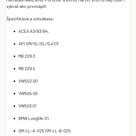
vybrali ako prvonáplň.
Špecifikácie a schválenia:
ACEA A3/B3/B4,
API SM/SL/SL/SJ/CF
MB 229.3
MB 229.5
VW502.00
VW505.00
VW503.01
BMW Longlife-01
GM-LL-A-025 GM-LL-B-025