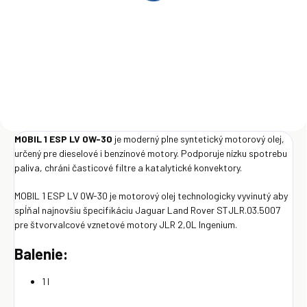
208L
€55,85
€2 097
Do košíka
Do košíka
MOBIL 1 ESP LV 0W-30
je moderný plne syntetický motorový olej,
určený pre dieselové i benzínové motory. Podporuje nízku spotrebu
paliva, chráni časticové filtre a katalytické konvektory.
MOBIL 1 ESP LV 0W-30 je motorový olej technologicky vyvinutý aby
spĺňal najnovšiu špecifikáciu Jaguar Land Rover STJLR.03.5007
pre štvorvalcové vznetové motory JLR 2,0L Ingenium.
Balenie:
1 l