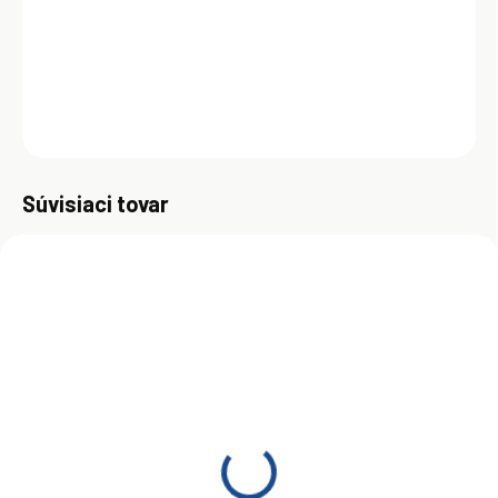
životnosť motora a zachoval účinnosť emisných systémov pre
naftové a benzínové motory automobilov.
DETAILNÉ INFORMÁCIE
OPÝTAŤ SA
Uložiť
Súvisiaci tovar
ZADARM
SKLADOM
SKLADOM
(>5 KS)
(>5 KS)
Mobil 1 ESP LV 0W-30 5 l
Mobil 1 ESP LV 0W-30