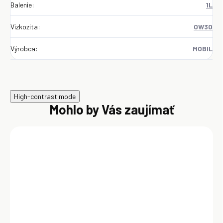
Balenie
:
1L
Vizkozita
:
0W30
Výrobca
:
MOBIL
High-contrast mode
Mohlo by Vás zaujímať