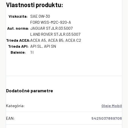
Vlastnosti produktu:
Viskozita:
SAE 0W-30
FORD WSS-M2C-920-A
Aut. norma:
JAGUAR STJLR.03.5007
LAND ROVER STJLR.03.5007
Trieda ACEA:
ACEA A5, ACEA B5, ACEA C2
Trieda API:
API SL, API SN
Balenie:
1 l
Dodatočné parametre
Kategória
:
Oleje Mobil
EAN
:
5425037869706