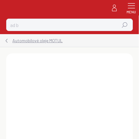
Prejsť
na
obsah
Hľadať
Automobilové oleje MOTUL
ZNAČKA:
MOTUL