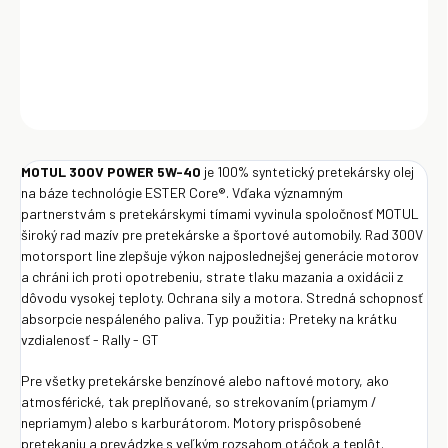
nespáleného paliva. Typ použitia: Preteky na krátku vzdialenosť -
Rally - GT
DETAILNÉ INFORMÁCIE
OPÝTAŤ SA
Uložiť
MOTUL 300V POWER 5W-40
je 100% syntetický pretekársky olej
na báze technológie ESTER Core®. Vďaka významným
partnerstvám s pretekárskymi tímami vyvinula spoločnosť MOTUL
široký rad mazív pre pretekárske a športové automobily. Rad 300V
motorsport line zlepšuje výkon najposlednejšej generácie motorov
a chráni ich proti opotrebeniu, strate tlaku mazania a oxidácii z
dôvodu vysokej teploty. Ochrana sily a motora. Stredná schopnosť
absorpcie nespáleného paliva. Typ použitia: Preteky na krátku
vzdialenosť - Rally - GT
Pre všetky pretekárske benzínové alebo naftové motory, ako
atmosférické, tak preplňované, so strekovaním (priamym /
nepriamym) alebo s karburátorom. Motory prispôsobené
pretekaniu a prevádzke s veľkým rozsahom otáčok a teplôt.