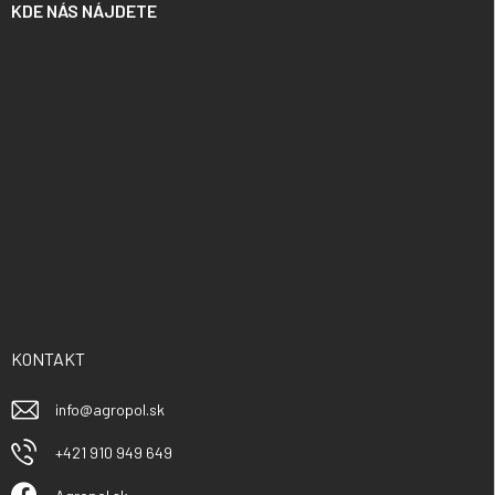
KDE NÁS NÁJDETE
KONTAKT
info
@
agropol.sk
+421 910 949 649