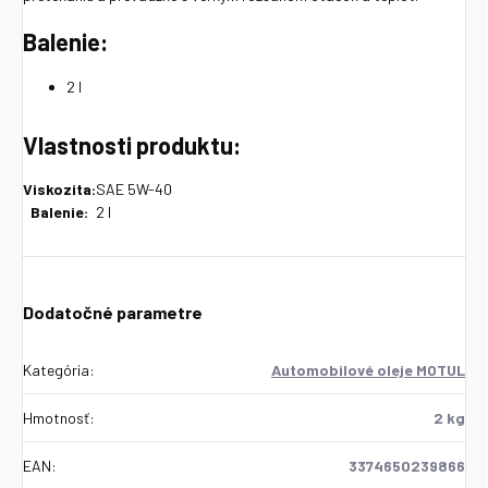
Balenie:
2 l
Vlastnosti produktu:
Viskozita:
SAE 5W-40
Balenie:
2 l
Dodatočné parametre
Kategória
:
Automobilové oleje MOTUL
Hmotnosť
:
2 kg
EAN
:
3374650239866