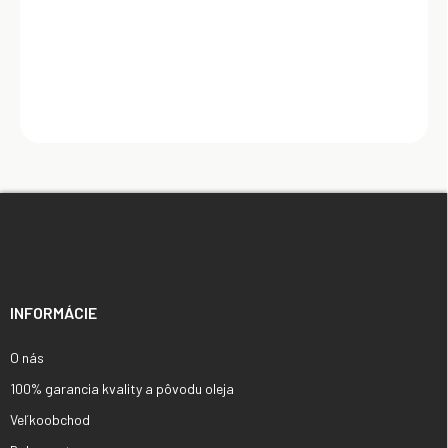
Do košíka
Z
á
p
ä
t
i
INFORMÁCIE
e
O nás
100% garancia kvality a pôvodu oleja
Veľkoobchod