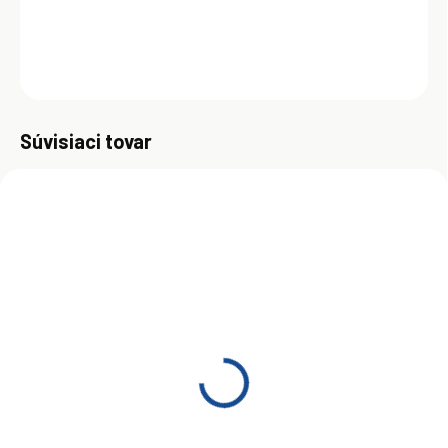
DETAILNÉ INFORMÁCIE
OPÝTAŤ SA
Uložiť
Súvisiaci tovar
SKLADOM
(>5 KS)
Motul Specific RBS0
0W-20 1 l
€12,45