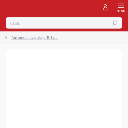
Prejsť
na
obsah
Hľadať
Automobilové oleje MOTUL
ZNAČKA:
MOTUL