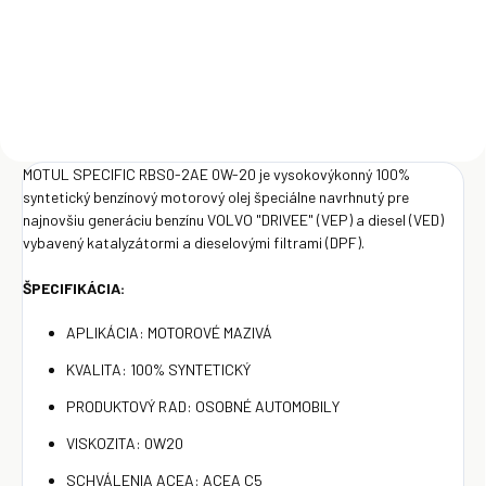
Do košíka
MOTUL SPECIFIC RBS0-2AE 0W-20 je vysokovýkonný 100%
syntetický benzínový motorový olej špeciálne navrhnutý pre
najnovšiu generáciu benzínu VOLVO "DRIVEE" (VEP) a diesel (VED)
vybavený katalyzátormi a dieselovými filtrami (DPF).
ŠPECIFIKÁCIA:
APLIKÁCIA: MOTOROVÉ MAZIVÁ
KVALITA: 100% SYNTETICKÝ
PRODUKTOVÝ RAD: OSOBNÉ AUTOMOBILY
VISKOZITA: 0W20
SCHVÁLENIA ACEA: ACEA C5