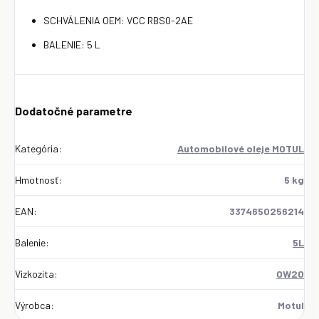
SCHVÁLENIA OEM: VCC RBS0-2AE
BALENIE: 5 L
Dodatočné parametre
Kategória
:
Automobilové oleje MOTUL
Hmotnosť
:
5 kg
EAN
:
3374650256214
Balenie
:
5L
Vizkozita
:
0W20
Výrobca
:
Motul