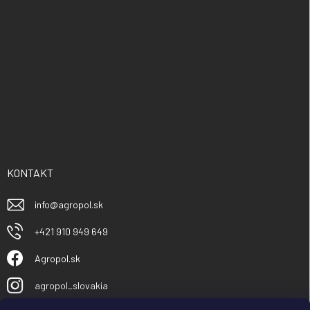
KONTAKT
info
@
agropol.sk
+421 910 949 649
Agropol.sk
agropol_slovakia