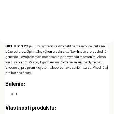
€33,95
Do košíka
MOTUL 710 2T
je 100% syntetické dvojtaktné mazivo vyvinuté na
báze esterov. Optimálny výkon a ochrana. Navrhnuté pre poslednú
generáciu dvojtaktných motorov: s priamym vstrekovaním, alebo
karburátorom. Všetky typy benzínu. Zloženie znižujúce dymivosť.
Vhodné aj pre premix systém alebo vstrekovanie maziva. Vhodné aj
pre katalyzátory.
Balenie:
1 l
Vlastnosti produktu: