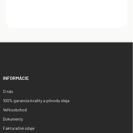
Z
á
p
ä
t
i
INFORMÁCIE
e
O nás
100% garancia kvality a pôvodu oleja
Veľkoobchod
Dokumenty
Fakturačné údaje