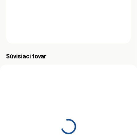
Vhodné aj pre premix systém alebo vstrekovanie maziva. Vhodné aj
pre katalyzátory.
DETAILNÉ INFORMÁCIE
OPÝTAŤ SA
Uložiť
Súvisiaci tovar
SKLADOM
(>5 KS)
Motul 710 2T 4 l