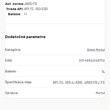
Aut. norma:
JASO FD
Trieda API:
API TC, ISO EGD
Balenie:
1 l
Dodatočné parametre
Kategória
:
Oleje Motul
EAN
:
3374650246772
Balenie
:
1L
Špecifikácia oleje
:
API TC
,
ISO-L-EGD
,
JASO FD / FC
Výrobca
:
Motul