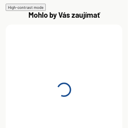
High-contrast mode
Mohlo by Vás zaujímať
SKLADOM
Motul Scooter 2T
Expert 1L
7,35 €
Do košíka