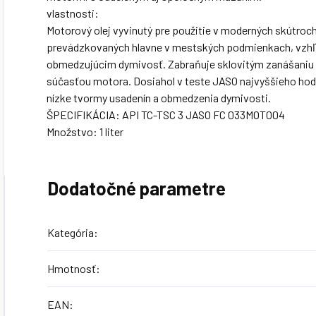
vlastnosti:
Motorový olej vyvinutý pre použitie v moderných skútroc
prevádzkovaných hlavne v mestských podmienkach, vzh
obmedzujúcim dymivosť. Zabraňuje sklovitým zanášaniu
súčasťou motora. Dosiahol v teste JASO najvyššieho hod
nízke tvormy usadenín a obmedzenia dymivosti.
ŠPECIFIKÁCIA: API TC-TSC 3 JASO FC 033MOT004
Množstvo: 1 liter
Dodatočné parametre
Kategória
:
Hmotnosť
:
EAN
: