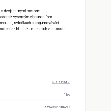
h s dvojtaktnými motormi,
ľadom k výborným vlastnostiam
 meracej sviečkach a pogumovávání
notenie z hľadiska mazacích vlastností,
Oleje Motul
1 kg
3374650016429