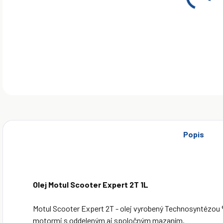
Motu
®...
DETA
Popis
Olej Motul Scooter Expert 2T 1L
Motul Scooter Expert 2T - olej vyrobený Technosyntézou ®
motormi s oddeleným aj spoločným mazaním.