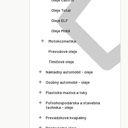
Oleje Total
Oleje ELF
Oleje Mobil
Motokozmetika
Prevodové oleje
 KART
Motul 100 2T
Motul 800 2T
Tlmičové oleje
D PRIX
1 l
Factory Line
Off Road 4 l
Nákladný automobil - oleje
5,60 €
 €
47,90 €
Osobný automobil - oleje
Plastické mazivá a tuky
Poľnohospodárska a stavebná
technika - oleje
Prevádzkové kvapaliny
Priemyselné oleje