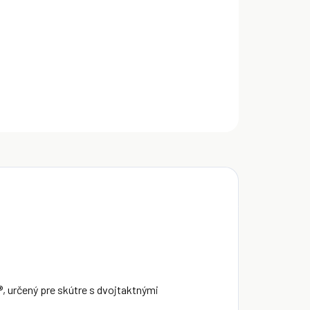
l Scooter Expert 2T - olej vyrobený Technosyntézou
ILNÉ INFORMÁCIE
OPÝTAŤ SA
Uložiť
, určený pre skútre s dvojtaktnými