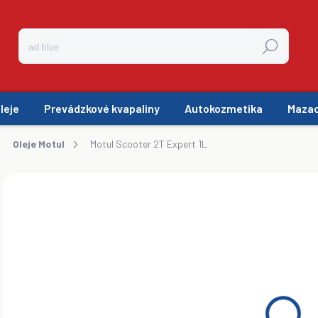
Hľadať
leje
Prevádzkové kvapaliny
Autokozmetika
Mazac
Oleje Motul
Motul Scooter 2T Expert 1L
ZNAČKA:
MOTUL
€1
€5,
Jedn
SK
cena