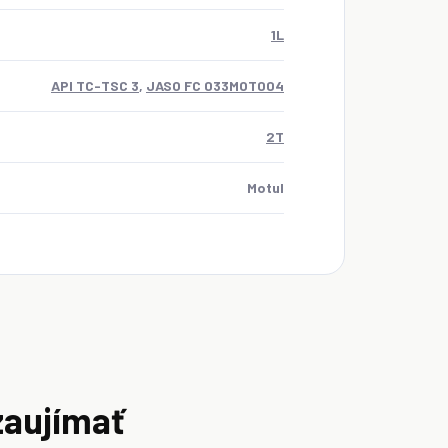
1L
API TC-TSC 3
,
JASO FC 033MOT004
2T
Motul
zaujímať