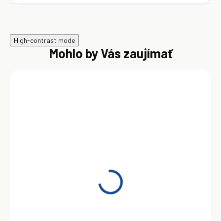
High-contrast mode
Mohlo by Vás zaujímať
SKLADOM
Shell Rimula R6 LME 5W-
30 209 l
1 538,00 €