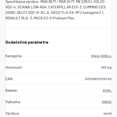
Špecifikácia výrobcu: MAN 3677 / MAN 3477, MB 228.51, VOLVO
VDS-4, SCANIA LOW-ASH, CATERPILLAR ECF-3, CUMMINS CES
20081, DEUTZ DQC IV-10 LA, IVECO TLS-E6, MTU kategórie 3.1,
RENAULT RLD- 3, MACK EO-O Premium Plus.
Dodatočné parametre
Kategória
:
Oleje SHELL
Hmotnosť
:
195 kg
EAN
:
5011987025745
Balenie
:
209L
Vizkozita
:
5W30
Výrobca
:
shell