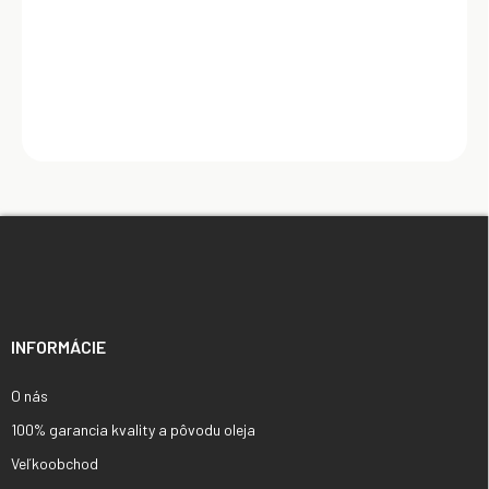
Do košíka
Z
á
p
ä
t
i
INFORMÁCIE
e
O nás
100% garancia kvality a pôvodu oleja
Veľkoobchod