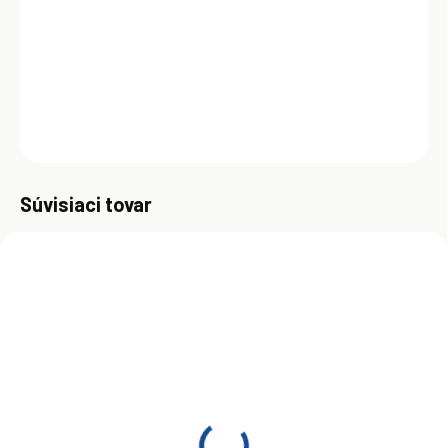
predovšetkým pre použitie v motoroch EURO VI, EURO V s filtrami
DPF, SCR, alebo EGR. Jeho formulácia zaisťuje maximálny predĺžený
výmenný interval.
DETAILNÉ INFORMÁCIE
OPÝTAŤ SA
Uložiť
Súvisiaci tovar
ZADARM
SKLADOM
SKLADOM
(>5 KS)
(>5 KS)