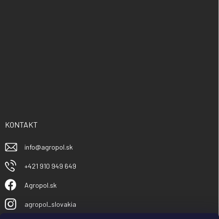
KONTAKT
info
@
agropol.sk
+421 910 949 649
Agropol.sk
agropol_slovakia