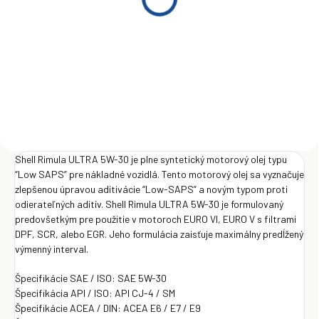
Shell Rimula Ultra 5W-30
Shell Rimula Ultra 5W-30
5 l
20 l
€44,50
€168
Do košíka
Do košíka
Shell Rimula ULTRA 5W-30 je plne syntetický motorový olej typu
“Low SAPS” pre nákladné vozidlá. Tento motorový olej sa vyznačuje
zlepšenou úpravou aditivácie “Low-SAPS” a novým typom proti
odierateľných aditív. Shell Rimula ULTRA 5W-30 je formulovaný
predovšetkým pre použitie v motoroch EURO VI, EURO V s filtrami
DPF, SCR, alebo EGR. Jeho formulácia zaisťuje maximálny predĺžený
výmenný interval.
Špecifikácie SAE / ISO: SAE 5W-30
Špecifikácia API / ISO: API CJ-4 / SM
Špecifikácie ACEA / DIN: ACEA E6 / E7 / E9