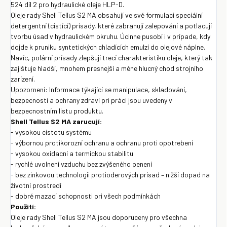
524 díl 2 pro hydraulické oleje HLP-D.
Oleje rady Shell Tellus S2 MA obsahují ve své formulaci speciální
detergentní (cistící) prísady, které zabranují zalepování a potlacují
tvorbu úsad v hydraulickém okruhu. Úcinne pusobí i v prípade, kdy
dojde k pruniku syntetických chladících emulzí do olejové náplne.
Navíc, polární prísady zlepšují trecí charakteristiku oleje, který tak
zajištuje hladší, mnohem presnejší a méne hlucný chod strojního
zarízení.
Upozornení: Informace týkající se manipulace, skladování,
bezpecnosti a ochrany zdraví pri práci jsou uvedeny v
bezpecnostním listu produktu.
Shell Tellus S2 MA zarucují:
- vysokou cistotu systému
- výbornou protikorozní ochranu a ochranu proti opotrebení
- vysokou oxidacní a termickou stabilitu
- rychlé uvolnení vzduchu bez zvýšeného penení
- bez zinkovou technologii protioderových prísad – nižší dopad na
životní prostredí
- dobré mazací schopnosti pri všech podmínkách
Použití:
Oleje rady Shell Tellus S2 MA jsou doporuceny pro všechna