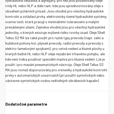
hydraulická cerpadla a agregáty, pro než jsou požadovány oleje
trídy HL nebo HLP a dále tam, kde jsou uprednostnovány oleje s
obsahem polárních prísad. Jsou vhodné pro všechny hydraulické
kontrolní a ovládací prvky, elektronicky rízené hydraulické systémy,
vcetne tech, které pracují s minimálními tolerancemi a malými
prenášenými silami. Zejména vhodné jsou pro všechny hydraulické
jednotky, u kterých existuje zvýšené riziko tvorby úsad. Oleje Shell
Tellus S2 MA lze také použít pro ruzné typy prevodu (napr. celní a
kuželové pohony kol, plynulé prevody, radící prevody a prevody s
elektro-lamelovými spojkami), pro cetná vedení a kluzné plochy u
kterých bežné HL nebo HLP oleje nezabrání trhavému pohybu, ale
kde není treba používat speciální maziva pro kluzná vedení. Lze je
použít i pro mazání pneumatických nástroju. Oleje Shell Tellus S2
MA jsou rovnež doporucovány pro vreteníky a hydraulické kontrolní
prvky v automatických soustruzích (pri použití syntetických nebo
cástecne syntetických vodou reditelných obrábecích kapalin).
Dodatočné parametre