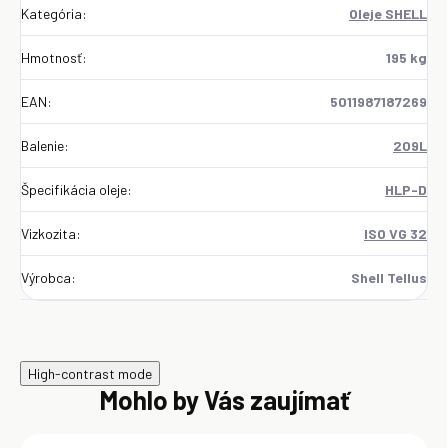
Kategória
:
Oleje SHELL
Hmotnosť
:
195 kg
EAN
:
5011987187269
Balenie
:
209L
Špecifikácia oleje
:
HLP-D
Vizkozita
:
ISO VG 32
Výrobca
:
Shell Tellus
High-contrast mode
Mohlo by Vás zaujímať