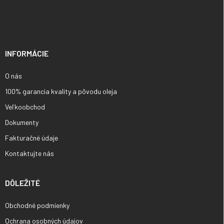
á
p
ä
t
i
INFORMÁCIE
e
O nás
100% garancia kvality a pôvodu oleja
Veľkoobchod
Dokumenty
Fakturačné údaje
Kontaktujte nás
DÔLEŽITÉ
Obchodné podmienky
Ochrana osobných údajov