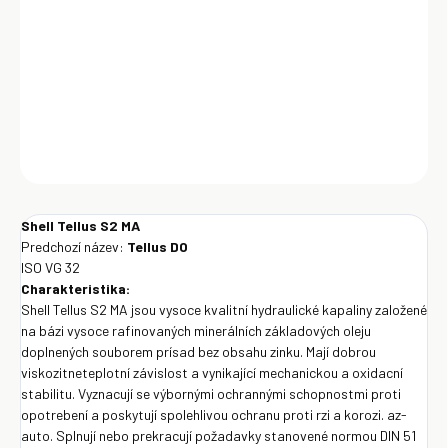
stabilitu. Vyznacují se výbornými ochrannými schopnostmi proti
opotrebení a poskytují spolehlivou ochranu proti rzi a korozi. az-
auto. Splnují nebo prekracují požadavky stanovené normou DIN 51
524 díl 2 pro hydraulické oleje HLP-D.
DETAILNÉ INFORMÁCIE
OPÝTAŤ SA
Uložiť
Shell Tellus S2 MA
Predchozí název:
Tellus DO
ISO VG 32
Charakteristika:
Shell Tellus S2 MA jsou vysoce kvalitní hydraulické kapaliny založené
na bázi vysoce rafinovaných minerálních základových oleju
doplnených souborem prísad bez obsahu zinku. Mají dobrou
viskozitneteplotní závislost a vynikající mechanickou a oxidacní
stabilitu. Vyznacují se výbornými ochrannými schopnostmi proti
opotrebení a poskytují spolehlivou ochranu proti rzi a korozi. az-
auto. Splnují nebo prekracují požadavky stanovené normou DIN 51