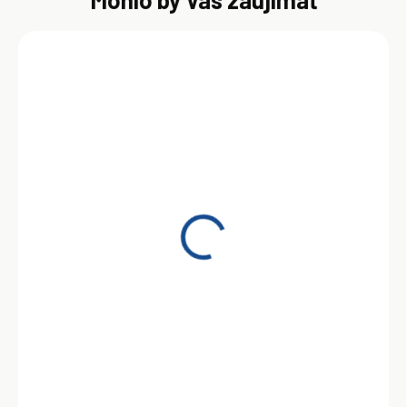
SKLADOM
Shell Tellus S2 MX 68
209 l
1 055,00 €
Do košíka