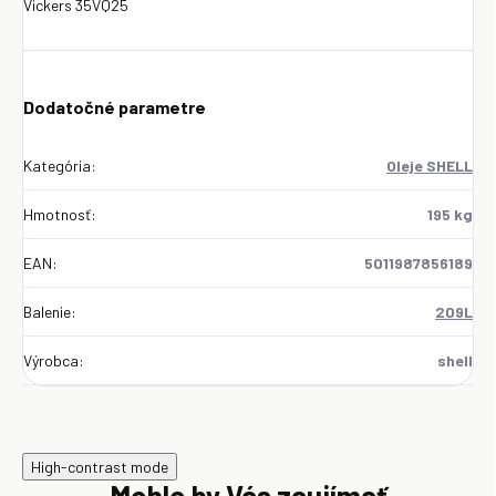
Vickers 35VQ25
Dodatočné parametre
Kategória
:
Oleje SHELL
Hmotnosť
:
195 kg
EAN
:
5011987856189
Balenie
:
209L
Výrobca
:
shell
High-contrast mode
Mohlo by Vás zaujímať