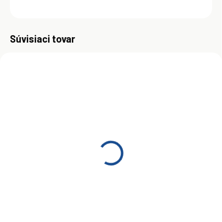
OPÝTAŤ SA
Uložiť
Súvisiaci tovar
ZADARMO
SKLADOM
(>5 KS)
Shell Tellus S2 VX 15 20L
€117
Do košíka