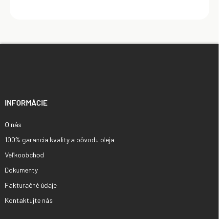
Z
á
p
ä
t
i
INFORMÁCIE
e
O nás
100% garancia kvality a pôvodu oleja
Veľkoobchod
Dokumenty
Fakturačné údaje
Kontaktujte nás