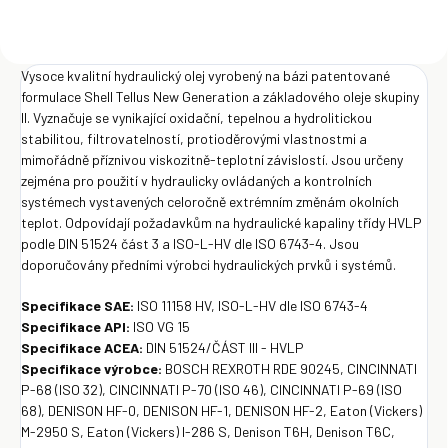
Vysoce kvalitní hydraulický olej vyrobený na bázi patentované
formulace Shell Tellus New Generation a základového oleje skupiny
II. Vyznačuje se vynikající oxidační, tepelnou a hydrolitickou
stabilitou, filtrovatelností, protioděrovými vlastnostmi a
mimořádně příznivou viskozitně-teplotní závislostí. Jsou určeny
zejména pro použití v hydraulicky ovládaných a kontrolních
systémech vystavených celoročně extrémním změnám okolních
teplot. Odpovídají požadavkům na hydraulické kapaliny třídy HVLP
podle DIN 51524 část 3 a ISO-L-HV dle ISO 6743-4. Jsou
doporučovány předními výrobci hydraulických prvků i systémů.
Specifikace SAE:
ISO 11158 HV, ISO-L-HV dle ISO 6743-4
Specifikace API:
ISO VG 15
Specifikace ACEA:
DIN 51524/ČÁST III - HVLP
Specifikace výrobce:
BOSCH REXROTH RDE 90245, CINCINNATI
P-68 (ISO 32), CINCINNATI P-70 (ISO 46), CINCINNATI P-69 (ISO
68), DENISON HF-0, DENISON HF-1, DENISON HF-2, Eaton (Vickers)
M-2950 S, Eaton (Vickers) I-286 S, Denison T6H, Denison T6C,