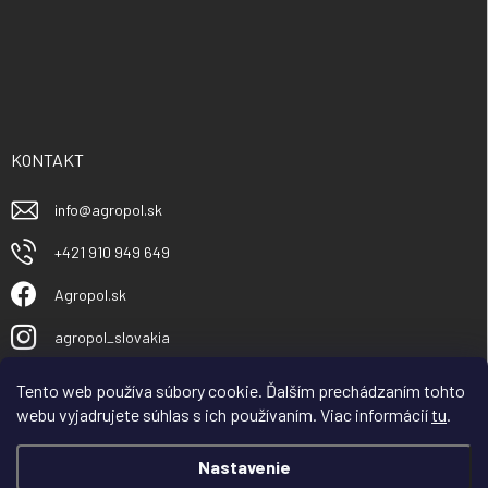
KONTAKT
info
@
agropol.sk
+421 910 949 649
Agropol.sk
agropol_slovakia
Tento web používa súbory cookie. Ďalším prechádzaním tohto
webu vyjadrujete súhlas s ich používaním. Viac informácií
tu
.
Nastavenie
Vážený obchodný partner, zákazník, spoločnosť