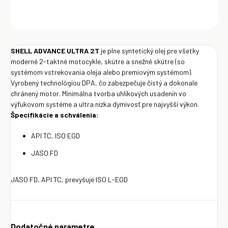
OPÝTAŤ SA
Uložiť
SHELL ADVANCE ULTRA 2T
je plne syntetický olej pre všetky
moderné 2-taktné motocykle, skútre a snežné skútre (so
systémom vstrekovania oleja alebo premiovým systémom).
Vyrobený technológiou DPA, čo zabezpečuje čistý a dokonale
chránený motor. Minimálna tvorba uhlíkových usadenín vo
výfukovom systéme a ultra nízka dymivosť pre najvyšší výkon.
Špecifikácie a schválenia:
API TC, ISO EGD
JASO FD
JASO FD, API TC, prevyšuje ISO L-EGD
Dodatočné parametre