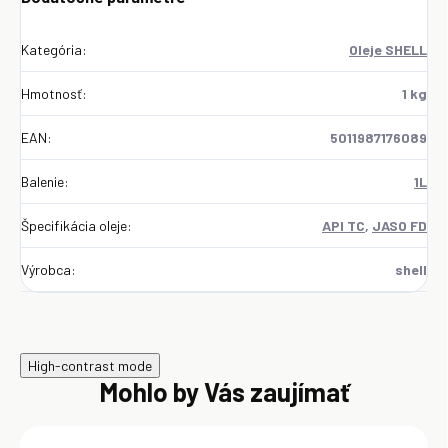
Kategória
:
Oleje SHELL
Hmotnosť
:
1 kg
EAN
:
5011987176089
Balenie
:
1L
Špecifikácia oleje
:
API TC
,
JASO FD
Výrobca
:
shell
High-contrast mode
Mohlo by Vás zaujímať