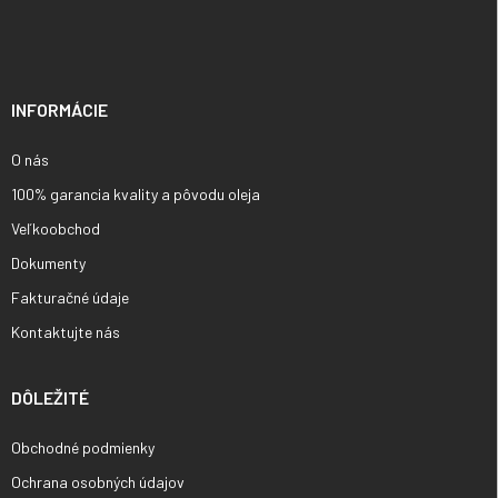
á
p
ä
t
i
INFORMÁCIE
e
O nás
100% garancia kvality a pôvodu oleja
Veľkoobchod
Dokumenty
Fakturačné údaje
Kontaktujte nás
DÔLEŽITÉ
Obchodné podmienky
Ochrana osobných údajov