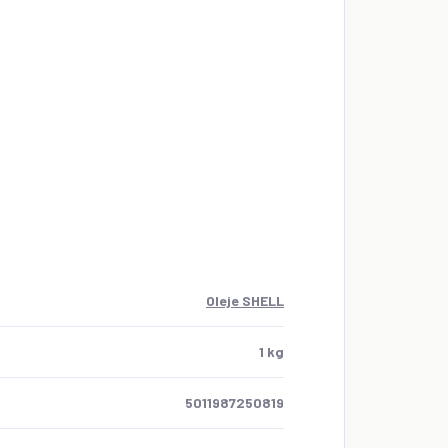
Oleje SHELL
1 kg
5011987250819