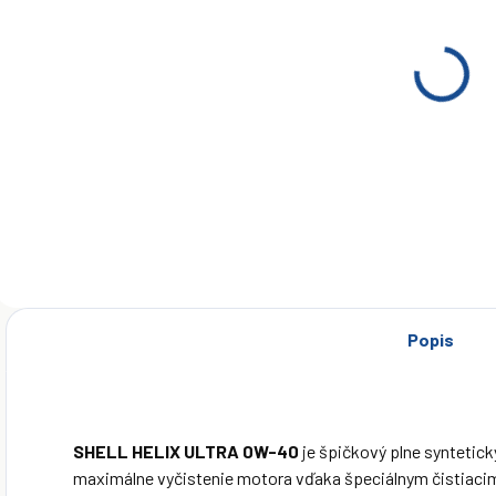
NA OBJEDNÁVKU
NA OBJEDNÁVKU
Shell Helix
Shell Helix
S
Ultra 0W-40 4 l
Ultra 0W-40 5l
U
2
€30,74
€35,85
Detail
Detail
Popis
SHELL HELIX ULTRA 0W-40
je špičkový plne syntetick
maximálne vyčistenie motora vďaka špeciálnym čistiacim 