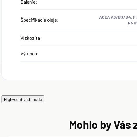
Balenie
:
ACEA A3/B3/B4
,
F
Špecifikácia oleje
:
RN0
Vizkozita
:
Výrobca
:
High-contrast mode
Mohlo by Vás 