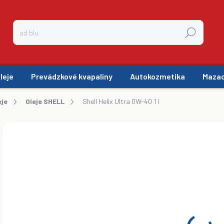
Hľadať
leje
Prevádzkové kvapaliny
Autokozmetika
Mazac
eje
Oleje SHELL
Shell Helix Ultra 0W-40 1 l
ZNAČKA:
SHELL HELIX
€1
€8,
Jedn
SK
cena