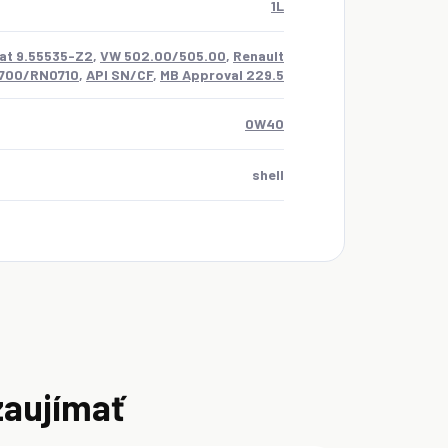
1L
iat 9.55535-Z2
,
VW 502.00/505.00
,
Renault
700/RN0710
,
API SN/CF
,
MB Approval 229.5
0W40
shell
zaujímať