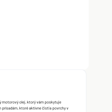
NA OBJEDNÁVKU
hell Helix
ltra 0W-40
09 l
€1 460
Detail
ý motorový olej, ktorý vám poskytuje
prísadám, ktoré aktívne čistia povrchy v