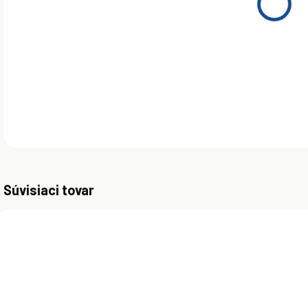
SHE
moto
moto
DETA
Súvisiaci tovar