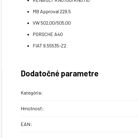
MB Approval 229.5
VW 502.00/505.00
PORSCHE A40
FIAT 9.55535-Z2
Dodatočné parametre
Kategória
:
Hmotnosť
:
EAN
: