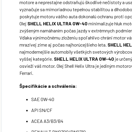
motore a neprestajne odstraňujú škodlivé nečistoty a us
vyznačuje sa mimoriadnou tepelnou stabilitou a dlhodobo
poskytuje motoru vášho auta dokonalú ochranu proti opot
Olej
SHELL HELIX ULTRA 0W-40
minimalizuje hluk moto
zvýšeným namáhaním počas jazdy v extrémnych podmien
Vďaka výnimočnému zloženiu spoľahlivo chráni motor váš
mrazivej zime aj počas najhorúcejšieho leta.
SHELL HEL
najmodernejšie automobily všetkých svetových výrobcov
vyššej kategórie.
SHELL HELIX ULTRA 0W-40
je určený
osvieži váš motor. Olej Shell Helix Ultra je jediným mo
Ferrari.
Špecifikácie a schválenia:
SAE 0W-40
API SN/CF
ACEA A3/B3/B4
RENAULT RN0700/RN0710