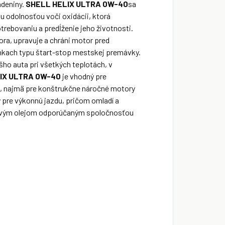
adeniny.
SHELL HELIX ULTRA 0W-40
sa
u odolnosťou voči oxidácii, ktorá
rebovaniu a predĺženie jeho životnosti.
ra, upravuje a chráni motor pred
kach typu štart-stop mestskej premávky.
ho auta pri všetkých teplotách, v
IX ULTRA 0W-40
je vhodný pre
, najmä pre konštrukčne náročné motory
 pre výkonnú jazdu, pričom omladí a
torovým olejom odporúčaným spoločnosťou