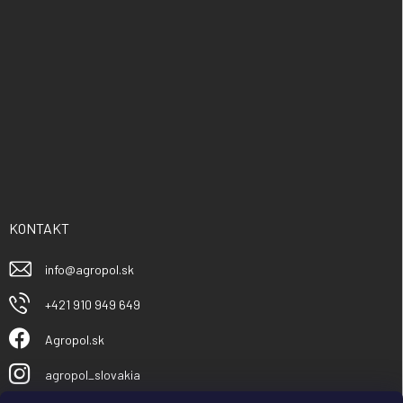
KONTAKT
info
@
agropol.sk
+421 910 949 649
Agropol.sk
agropol_slovakia