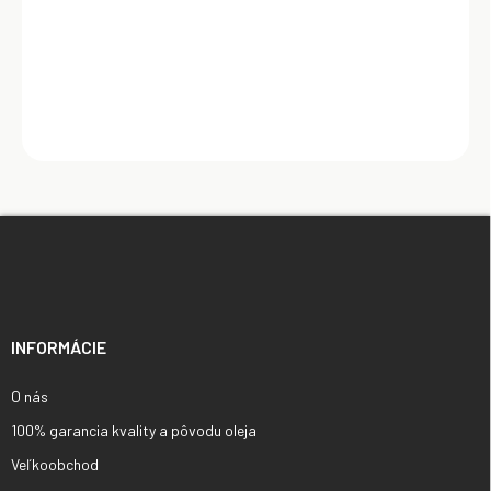
Z
á
p
ä
t
i
INFORMÁCIE
e
O nás
100% garancia kvality a pôvodu oleja
Veľkoobchod