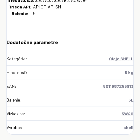
Trieda ACEA:
ACEA A3, ACEA B3, ACEA B4
Trieda API:
API CF, API SN
Balenie:
5 l
Dodatočné parametre
Kategória
:
Oleje SHELL
Hmotnosť
:
5 kg
EAN
:
5011987255913
Balenie
:
5L
Vizkozita
:
5W40
Výrobca
:
shell