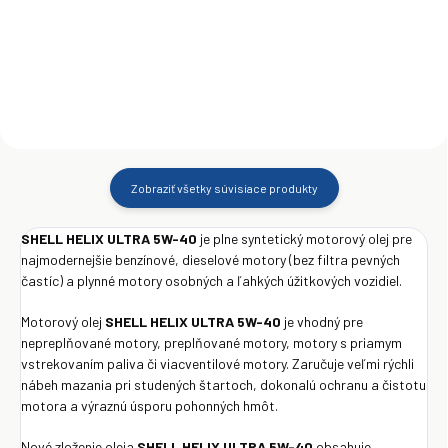
Do košíka
Do košíka
Zobraziť všetky súvisiace produkty
SHELL HELIX ULTRA 5W-40
je plne syntetický motorový olej pre
najmodernejšie benzínové, dieselové motory (bez filtra pevných
častíc) a plynné motory osobných a ľahkých úžitkových vozidiel.
Motorový olej
SHELL HELIX ULTRA 5W-40
je vhodný pre
nepreplňované motory, preplňované motory, motory s priamym
vstrekovaním paliva či viacventilové motory. Zaručuje veľmi rýchli
nábeh mazania pri studených štartoch, dokonalú ochranu a čistotu
motora a výraznú úsporu pohonných hmôt.
Nové zloženie oleja
SHELL HELIX ULTRA 5W-40
obsahuje