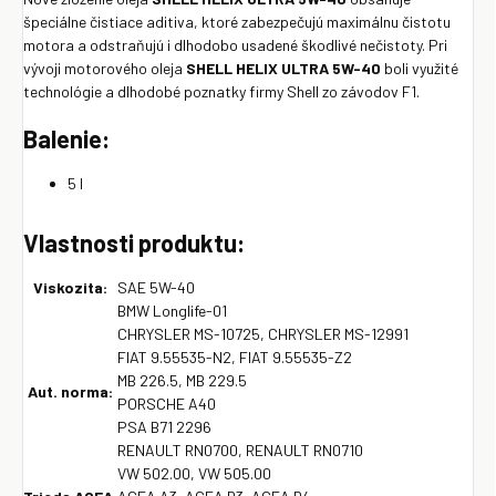
špeciálne čistiace aditiva, ktoré zabezpečujú maximálnu čistotu
motora a odstraňujú i dlhodobo usadené škodlivé nečistoty. Pri
vývoji motorového oleja
SHELL HELIX ULTRA 5W-40
boli využité
technológie a dlhodobé poznatky firmy Shell zo závodov F1.
Balenie:
5 l
Vlastnosti produktu:
Viskozita:
SAE 5W-40
BMW Longlife-01
CHRYSLER MS-10725, CHRYSLER MS-12991
FIAT 9.55535-N2, FIAT 9.55535-Z2
MB 226.5, MB 229.5
Aut. norma:
PORSCHE A40
PSA B71 2296
RENAULT RN0700, RENAULT RN0710
VW 502.00, VW 505.00