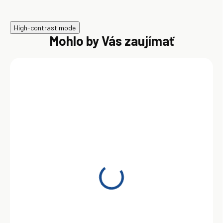
High-contrast mode
Mohlo by Vás zaujímať
SKLADOM
Shell Helix Ultra ECT C3
5W-30 4 l
43,00 €
Do košíka