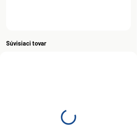
DETAILNÉ INFORMÁCIE
OPÝTAŤ SA
Uložiť
Súvisiaci tovar
SKLADOM
SKLADOM
(>5 KS)
(>5 KS)
Shell Helix Ultra 5W-40
Shell Helix Ultra 5W-40
1L
4L
€8,95
€32,95