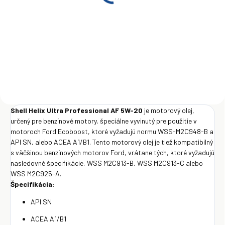
5W-20 1 l
€9,30
Do košíka
Shell Helix Ultra Professional AF 5W-20
je motorový olej,
určený pre benzínové motory, špeciálne vyvinutý pre použitie v
motoroch Ford Ecoboost, ktoré vyžadujú normu WSS-M2C948-B a
API SN, alebo ACEA A1/B1. Tento motorový olej je tiež kompatibilný
s väčšinou benzínových motorov Ford, vrátane tých, ktoré vyžadujú
nasledovné špecifikácie, WSS M2C913-B, WSS M2C913-C alebo
WSS M2C925-A.
Špecifikácia:
API SN
ACEA A1/B1