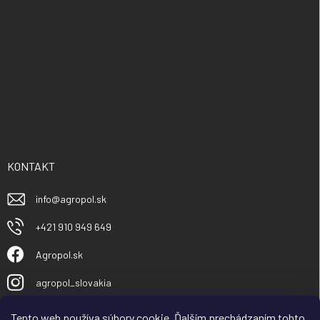
KONTAKT
info
@
agropol.sk
+421 910 949 649
Agropol.sk
agropol_slovakia
Tento web používa súbory cookie. Ďalším prechádzaním tohto