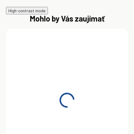
High-contrast mode
Mohlo by Vás zaujímať
SKLADOM
Motorový olej Shell
Helix Ultra Professional
AM-L 5W-30 209 l
1 520,00 €
Do košíka