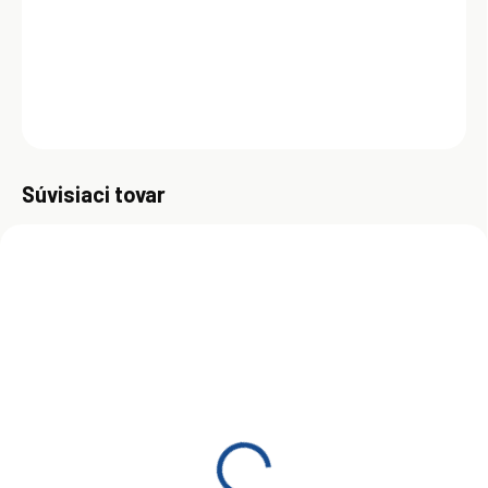
WSS M2C925-A. Špecifikácia: API SN ACEA A1/B1 Ford WSS-
M2C948-B
DETAILNÉ INFORMÁCIE
OPÝTAŤ SA
Uložiť
Súvisiaci tovar
SKLADOM
(>5 KS)
Motorový olej Shell Helix
Ultra Professional AF