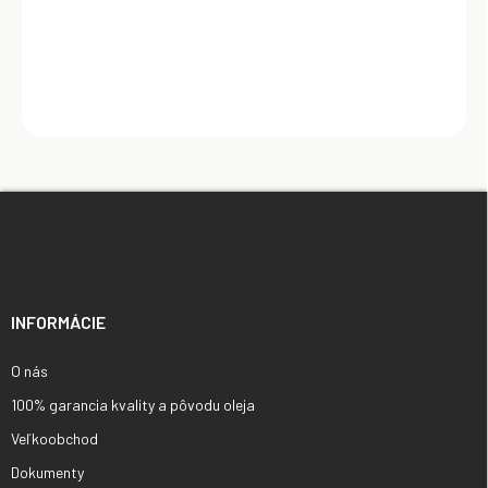
Z
á
p
ä
t
i
INFORMÁCIE
e
O nás
100% garancia kvality a pôvodu oleja
Veľkoobchod
Dokumenty