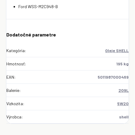
Ford WSS-M2C948-B
Dodatočné parametre
Kategória
:
Oleje SHELL
Hmotnosť
:
195 kg
EAN
:
5011987000469
Balenie
:
209L
Vizkozita
:
5W20
Výrobca
:
shell