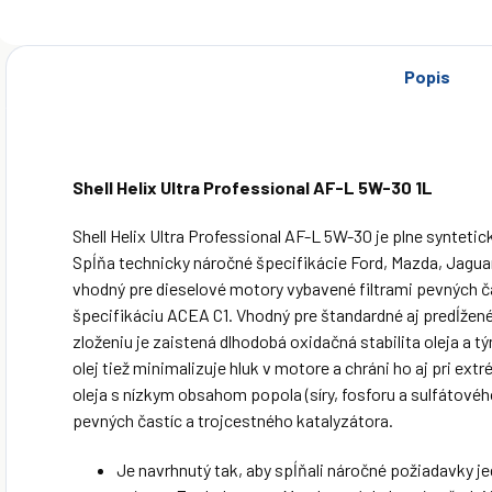
Popis
Shell Helix Ultra Professional AF-L 5W-30 1L
Shell Helix Ultra Professional AF-L 5W-30 je plne synteti
Spĺňa technicky náročné špecifikácie Ford, Mazda, Jagua
vhodný pre dieselové motory vybavené filtrami pevných č
špecifikáciu ACEA C1. Vhodný pre štandardné aj predĺže
zloženiu je zaistená dlhodobá oxidačná stabilita oleja a
olej tiež minimalizuje hluk v motore a chráni ho aj pri ex
oleja s nízkym obsahom popola (síry, fosforu a sulfátovéh
pevných častíc a trojcestného katalyzátora.
Je navrhnutý tak, aby spĺňali náročné požiadavky 