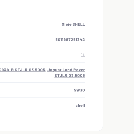
Oleje SHELL
5011987251342
1L
C934-B STJLR.03.5005
,
Jaguar Land Rover
STJLR.03.5005
5W30
shell