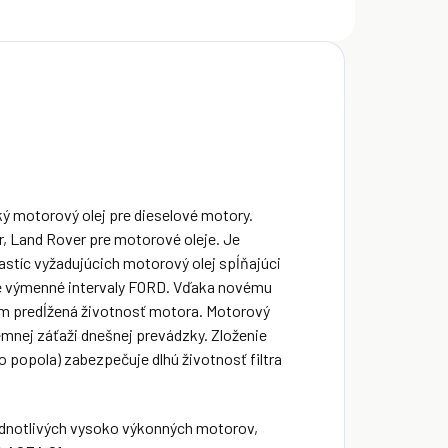
cký motorový olej pre dieselové motory.
r, Land Rover pre motorové oleje. Je
astíc vyžadujúcich motorový olej spĺňajúci
né výmenné intervaly FORD. Vďaka novému
 tým predĺžená životnosť motora. Motorový
trémnej záťaži dnešnej prevádzky. Zloženie
o popola) zabezpečuje dlhú životnosť filtra
jednotlivých vysoko výkonných motorov,