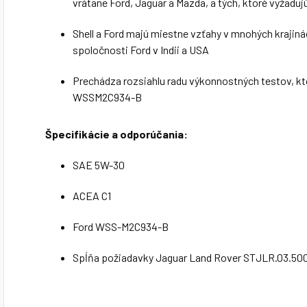
vrátane Ford, Jaguar a Mazda, a tých, ktoré vyžadu
Shell a Ford majú miestne vzťahy v mnohých krajin
spoločnosti Ford v Indii a USA
Prechádza rozsiahlu radu výkonnostných testov, kt
WSSM2C934-B
Špecifikácie a odporúčania:
SAE 5W-30
ACEA C1
Ford WSS-M2C934-B
Spĺňa požiadavky Jaguar Land Rover STJLR.03.50