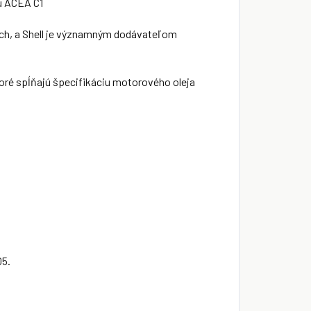
jú ACEA C1
ách, a Shell je významným dodávateľom
oré spĺňajú špecifikáciu motorového oleja
05.