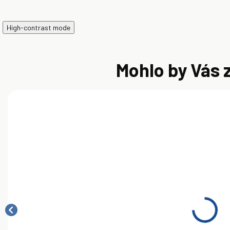
High-contrast mode
Mohlo by Vás 
SKLADOM
SKLADOM
Motorový olej
Shell Helix
S
Shell Helix
Ultra
U
Ultra SP 0W-
Professional
1