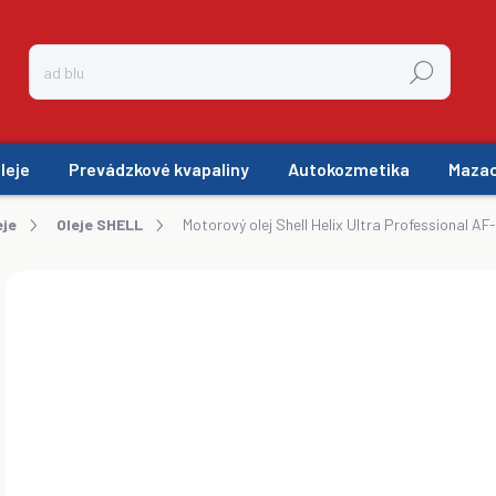
Hľadať
leje
Prevádzkové kvapaliny
Autokozmetika
Mazac
eje
Oleje SHELL
Motorový olej Shell Helix Ultra Professional AF
ZNAČKA:
SHELL HELIX
€8
€6,
Jedn
MO
cena
Shel
moto