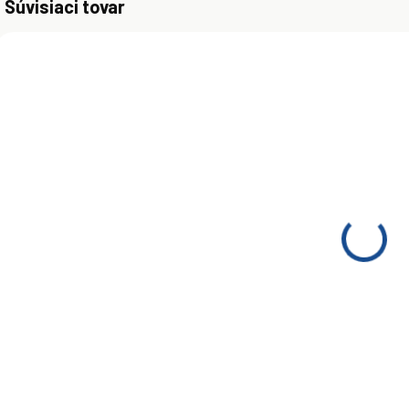
Súvisiaci tovar
MOMENTÁLNE
NEDOSTUPNÉ
(>5 KS)
Motorový olej
Shell Helix
Ultra
Professional
€849
AF-L 5W-30
209 l
Detail