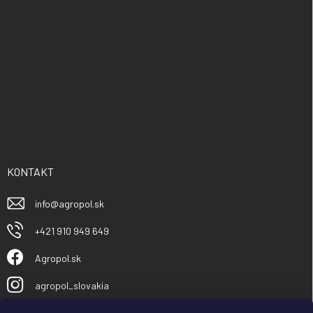
KONTAKT
info
@
agropol.sk
+421 910 949 649
Agropol.sk
agropol_slovakia