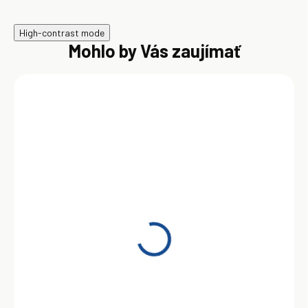
High-contrast mode
Mohlo by Vás zaujímať
SKLADOM
Motorový olej Shell
Helix Ultra SP 0W-20 1 l
9,50 €
Do košíka