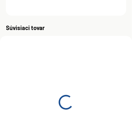
OPÝTAŤ SA
Uložiť
Súvisiaci tovar
MOMENTÁLNE NEDOSTUPNÉ
MOMENTÁLNE NEDOSTUPNÉ
(>5 KS)
Motorový olej Shell Helix
Motorový olej Shell Helix
Ultra Professional AR-L
Ultra Professional AR-L
5W-30 20 l
5W-30 209 l
€130,16
€985
Detail