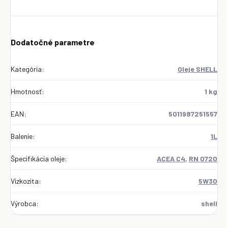
Dodatočné parametre
Kategória
:
Oleje SHELL
Hmotnosť
:
1 kg
EAN
:
5011987251557
Balenie
:
1L
Špecifikácia oleje
:
ACEA C4
,
RN 0720
Vizkozita
:
5W30
Výrobca
:
shell