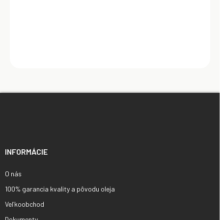
Z
á
p
ä
t
i
INFORMÁCIE
e
O nás
100% garancia kvality a pôvodu oleja
Veľkoobchod
Dokumenty