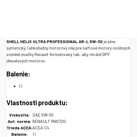
Detail
SHELL HELIX ULTRA PROFESSIONAL AR-L 5W-30
je plne
syntetický, ľahkobežný motorový olej pre naftové motory osobných
vozidiel značky Renault formulovaný tak, aby chránil DPF
dieselových motorov.
Balenie:
1 l
Vlastnosti produktu:
Viskozita:
SAE 5W-30
Aut. norma:
RENAULT RN0720
Trieda ACEA:
ACEA C4
Balenie:
1 l