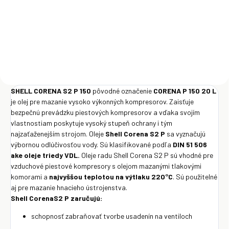
€1 280
Detail
SHELL CORENA S2 P 150
pôvodné označenie
CORENA P 150 20
L
je olej pre mazanie vysoko výkonných kompresorov. Zaisťuje
bezpečnú prevádzku piestových kompresorov a vďaka svojím
vlastnostiam poskytuje vysoký stupeň ochrany i tým
najzaťaženejším strojom. Oleje
Shell Corena S2 P
sa vyznačujú
výbornou odlúčivosťou vody. Sú klasifikované podľa
DIN 51 506
ake oleje triedy VDL.
Oleje radu Shell Corena S2 P sú vhodné pre
vzduchové piestové kompresory s olejom mazanými tlakovými
komorami a
najvyššou teplotou na výtlaku 220°C
. Sú použitelné
aj pre mazanie hnacieho ústrojenstva.
Shell CorenaS2 P zaručujú:
schopnosť zabraňovať tvorbe usadenín na ventiloch