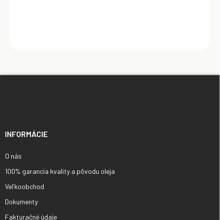
Z
á
p
ä
t
i
INFORMÁCIE
e
O nás
100% garancia kvality a pôvodu oleja
Veľkoobchod
Dokumenty
Fakturačné údaje