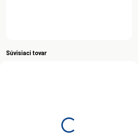
olejom mazanými tlakovými komorami a najvyššou teplotou na
výtlaku 220°C. Sú použitelné aj pre mazanie hnacieho ústrojenstva.
DETAILNÉ INFORMÁCIE
OPÝTAŤ SA
Uložiť
Súvisiaci tovar
ZADARMO
MOMENTÁLNE NEDOSTUPNÉ
Shell Corena S2 P 150
209L