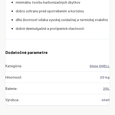
minimálnu tvorbu karbonizačných zbytkov
dobrú ochranu pred opotrebením a koróziou
dlhú životnosť vďaka vysokej oxidačnej a termickej stabilite
dobré deemulgačné a protipenivé vlastnosti
Dodatočné parametre
Kategória
:
Oleje SHELL
Hmotnosť
:
20 kg
Balenie
:
20L
Výrobca
:
shell