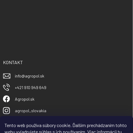
KONTAKT
info
@
agropol.sk
+421 910 949 649
Agropol.sk
agropol_slovakia
Tento web používa súbory cookie. Ďalším prechádzaním tohto
webu vyjadrujete súhlas s ich používaním. Viac informácií
tu
.