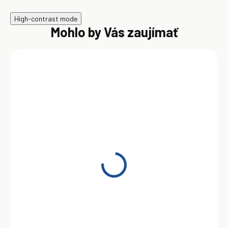
High-contrast mode
Mohlo by Vás zaujímať
SKLADOM
Shell Omala S2 GX 150
20L
128,00 €
Do košíka