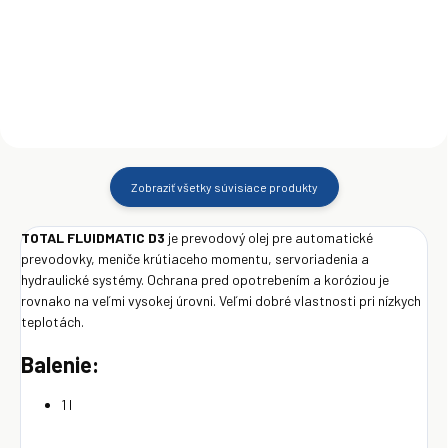
Do košíka
Do košíka
Zobraziť všetky súvisiace produkty
TOTAL FLUIDMATIC D3
je prevodový olej pre automatické
prevodovky, meniče krútiaceho momentu, servoriadenia a
hydraulické systémy. Ochrana pred opotrebením a koróziou je
rovnako na veľmi vysokej úrovni. Veľmi dobré vlastnosti pri nízkych
teplotách.
Balenie:
1 l