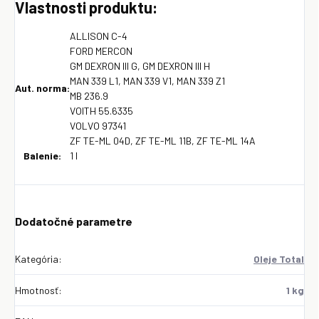
Vlastnosti produktu:
ALLISON C-4
FORD MERCON
GM DEXRON III G, GM DEXRON III H
MAN 339 L1, MAN 339 V1, MAN 339 Z1
Aut. norma:
MB 236.9
VOITH 55.6335
VOLVO 97341
ZF TE-ML 04D, ZF TE-ML 11B, ZF TE-ML 14A
Balenie:
1 l
Dodatočné parametre
Kategória
:
Oleje Total
Hmotnosť
:
1 kg