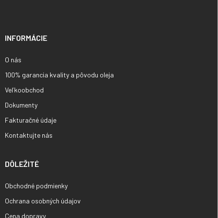
p
ä
t
i
INFORMÁCIE
e
O nás
100% garancia kvality a pôvodu oleja
Veľkoobchod
Dokumenty
Fakturačné údaje
Kontaktujte nás
DÔLEŽITÉ
Obchodné podmienky
Ochrana osobných údajov
Cena dopravy