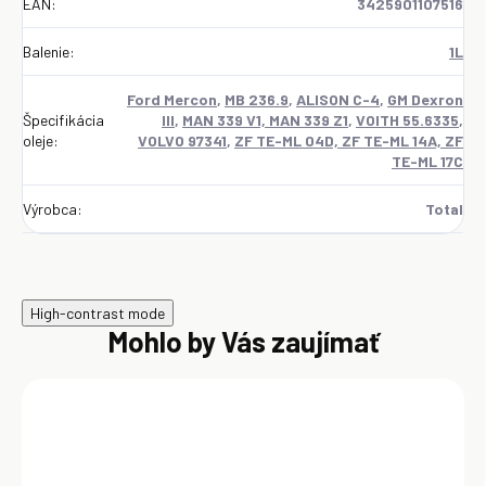
EAN
:
3425901107516
Balenie
:
1L
Ford Mercon
,
MB 236.9
,
ALISON C-4
,
GM Dexron
Špecifikácia
III
,
MAN 339 V1, MAN 339 Z1
,
VOITH 55.6335
,
oleje
:
VOLVO 97341
,
ZF TE-ML 04D, ZF TE-ML 14A, ZF
TE-ML 17C
Výrobca
:
Total
High-contrast mode
Mohlo by Vás zaujímať