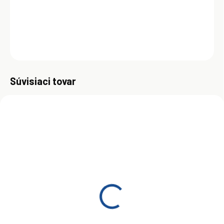
teplotách.
DETAILNÉ INFORMÁCIE
OPÝTAŤ SA
Uložiť
Súvisiaci tovar
ZADARMO
ZADARM
SKLADOM
SKLADOM
(>5 KS)
(>5 KS)
Total Fluidmatic D3 20 l
Total Fluidmatic D3 60 l
€118
€416