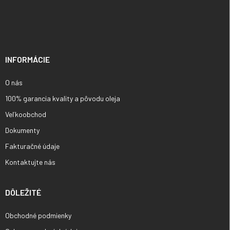
Z
á
p
ä
t
i
INFORMÁCIE
e
O nás
100% garancia kvality a pôvodu oleja
Veľkoobchod
Dokumenty
Fakturačné údaje
Kontaktujte nás
DÔLEŽITÉ
Obchodné podmienky