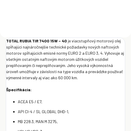
Do košíka
Do košíka
TOTAL RUBIA TIR 7400 15W – 40
je viacstupňový motorový olej
spĺňajúci najnáročnejšie technické požiadavky nových naftových
motorov spĺňajúcich emisné normy EURO 2 a EURO 3, 4. Vyhovuje aj
všetkým ostatným naftovým motorom úžitkových vozidiel
preplňovaným či nepreplňovaným. Jeho vysoká výkonnostná
úroveň umožňuje v závislosti na type vozidla a prevádzke používať
výmenné intervaly aj viac ako 60 000 km.
Špecifikácia:
ACEA E5 / E7,
API CI-4 / SL GLOBAL DHD-1,
MB 228.3, MAN M 3275,