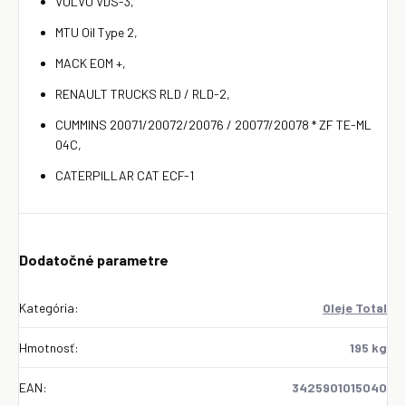
VOLVO VDS-3,
MTU Oil Type 2,
MACK EOM +,
RENAULT TRUCKS RLD / RLD-2,
CUMMINS 20071/20072/20076 / 20077/20078 * ZF TE-ML
04C,
CATERPILLAR CAT ECF-1
Dodatočné parametre
Kategória
:
Oleje Total
Hmotnosť
:
195 kg
EAN
:
3425901015040