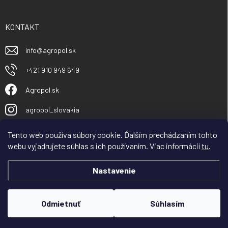
KONTAKT
info
@
agropol.sk
+421 910 949 649
Agropol.sk
agropol_slovakia
Tento web používa súbory cookie. Ďalším prechádzaním tohto
webu vyjadrujete súhlas s ich používaním. Viac informácií
tu
.
Nastavenie
Copyright 2026
Agropol.sk
. Všetky práva vyhradené.
Odmietnuť
Súhlasím
Vytvoril Shoptet