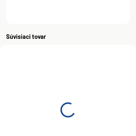
DETAILNÉ INFORMÁCIE
OPÝTAŤ SA
Uložiť
Súvisiaci tovar
ZADARMO
SKLADOM
SKLADOM
(>5 KS)
(>5 KS)
Total Rubia Tir 7400
Total Rubia Tir 7400
15W-40 20L
15W-40 5L
€91
€23,50