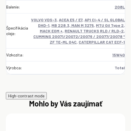
Balenie
:
208L
VOLVO VDS-3
,
ACEA E5 / E7
,
API CI-4 / SL GLOBAL
DHD-1
,
MB 228.3, MAN M 3275
,
MTU Oil Type 2
,
Špecifikácia
MACK EOM +
,
RENAULT TRUCKS RLD / RLD-2
,
oleje
:
CUMMINS 20071/20072/20076 / 20077/20078 *
ZF TE-ML 04C
,
CATERPILLAR CAT ECF-1
Vizkozita
:
15W40
Výrobca
:
Total
High-contrast mode
Mohlo by Vás zaujímať