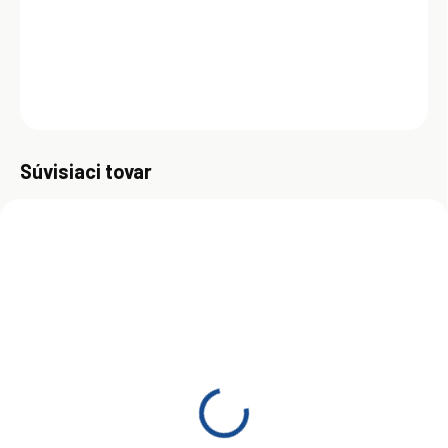
namáhanie.
DETAILNÉ INFORMÁCIE
OPÝTAŤ SA
Uložiť
Súvisiaci tovar
ZADARM
SKLADOM
NA OBJEDNÁVKU
(>5 KS)
Total Rubia TIR 8600
Total RUBIA TIR 8600
10W-40 208 l
10W-40 5L