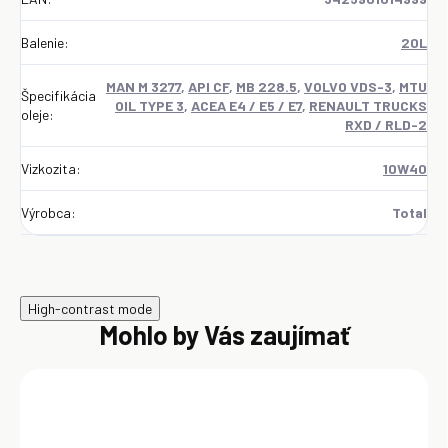
Balenie
:
20L
MAN M 3277
,
API CF
,
MB 228.5
,
VOLVO VDS-3
,
MTU
Špecifikácia
OIL TYPE 3
,
ACEA E4 / E5 / E7
,
RENAULT TRUCKS
oleje
:
RXD / RLD-2
Vizkozita
:
10W40
Výrobca
:
Total
High-contrast mode
Mohlo by Vás zaujímať