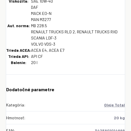
Viskozita:
SAE 10W-40
DAF
MACK EO-N
MAN M3277
Aut. norma:
MB 228.5
RENAULT TRUCKS RLD 2, RENAULT TRUCKS RXD
SCANIA LDF-3
VOLVO VDS-3
Trieda ACEA:
ACEA E4, ACEA E7
Trieda API:
API CF
Balenie:
20 l
Dodatočné parametre
Kategória
:
Oleje Total
Hmotnosť
:
20 kg
EAN
:
3425901014999