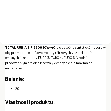
€1 092
€26,95
Detail
Do košíka
TOTAL RUBIA TIR 8600 10W-40
je čiastočne syntetický motorový
olej pre moderné naftové motory úžitkových vozidiel podľa
emisných štandardov EURO 3, EURO 4, EURO 5. Vhodné
predovšetkým pre dlhé intervaly výmeny oleja a maximálne
namáhanie.
Balenie:
20 l
Vlastnosti produktu: