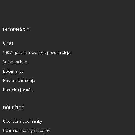
á
p
ä
t
i
INFORMÁCIE
e
O nás
100% garancia kvality a pôvodu oleja
Veľkoobchod
Dokumenty
Fakturačné údaje
Kontaktujte nás
DÔLEŽITÉ
Obchodné podmienky
Ochrana osobných údajov