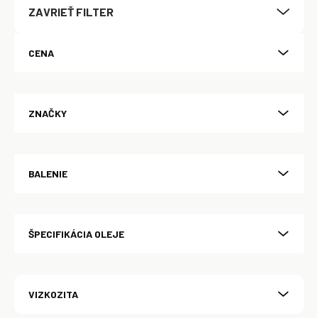
ZAVRIEŤ FILTER
r
o
d
CENA
u
k
t
o
ZNAČKY
v
BALENIE
ŠPECIFIKÁCIA OLEJE
VIZKOZITA