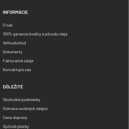
t
i
INFORMÁCIE
e
O nás
100% garancia kvality a pôvodu oleja
Veľkoobchod
Dokumenty
Fakturačné údaje
Kontaktujte nás
DÔLEŽITÉ
Obchodné podmienky
Ochrana osobných údajov
Cena dopravy
Spôsob platby