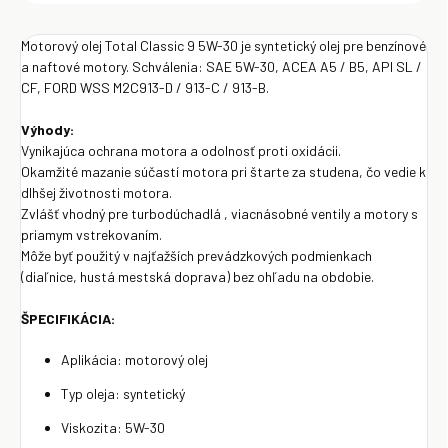
Motorový olej Total Classic 9 5W-30 je syntetický olej pre benzínové
a naftové motory. Schválenia: SAE 5W-30, ACEA A5 / B5, API SL /
CF, FORD WSS M2C913-D / 913-C / 913-B.
Výhody:
Vynikajúca ochrana motora a odolnosť proti oxidácii.
Okamžité mazanie súčastí motora pri štarte za studena, čo vedie k
dlhšej životnosti motora.
Zvlášť vhodný pre turbodúchadlá , viacnásobné ventily a motory s
priamym vstrekovaním.
Môže byť použitý v najťažších prevádzkových podmienkach
(diaľnice, hustá mestská doprava) bez ohľadu na obdobie.
ŠPECIFIKÁCIA:
Aplikácia: motorový olej
Typ oleja: syntetický
Viskozita: 5W-30