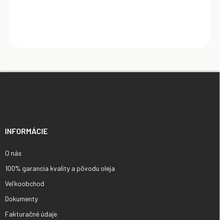
Z
á
p
ä
t
i
INFORMÁCIE
e
O nás
100% garancia kvality a pôvodu oleja
Veľkoobchod
Dokumenty
Fakturačné údaje