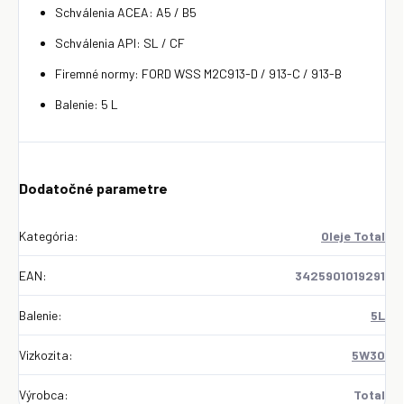
Schválenia ACEA: A5 / B5
Schválenia API: SL / CF
Firemné normy: FORD WSS M2C913-D / 913-C / 913-B
Balenie: 5 L
Dodatočné parametre
Kategória
:
Oleje Total
EAN
:
3425901019291
Balenie
:
5L
Vizkozita
:
5W30
Výrobca
:
Total