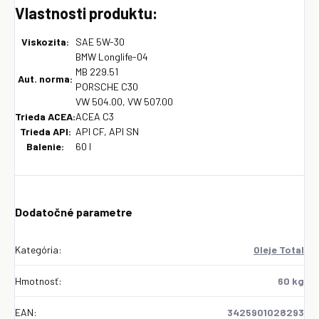
Vlastnosti produktu:
Viskozita:
SAE 5W-30
BMW Longlife-04
MB 229.51
Aut. norma:
PORSCHE C30
VW 504.00, VW 507.00
Trieda ACEA:
ACEA C3
Trieda API:
API CF, API SN
Balenie:
60 l
Dodatočné parametre
Kategória
:
Oleje Total
Hmotnosť
:
60 kg
EAN
:
3425901028293