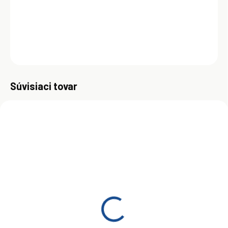
Poskytuje motoru maximálnu ochranu, zvyšuje jeho životnosť a šetrí
pohonné hmoty.
DETAILNÉ INFORMÁCIE
OPÝTAŤ SA
Uložiť
Súvisiaci tovar
ZADARMO
NA OBJEDNÁVKU
SKLADOM
(>5 KS)
Total Quartz INEO Long
Total Quartz Ineo Long
Life 5W-30 208 l
Life 5W30 1L