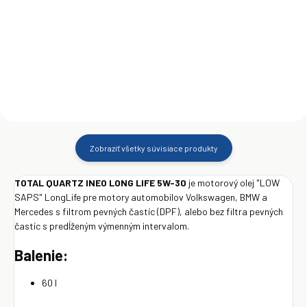
€1 223
€8,95
Detail
Do košíka
Zobraziť všetky súvisiace produkty
TOTAL QUARTZ INEO LONG LIFE 5W-30
je motorový olej "LOW
SAPS" LongLife pre motory automobilov Volkswagen, BMW a
Mercedes s filtrom pevných častíc (DPF), alebo bez filtra pevných
častíc s predĺženým výmenným intervalom.
Balenie:
60 l