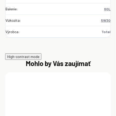
Balenie
:
60L
Vizkozita
:
5W30
Výrobca
:
Total
High-contrast mode
Mohlo by Vás zaujímať