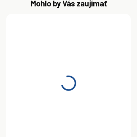
Mohlo by Vás zaujímať
SKLADOM
Total Quartz 9000 NFC
5W-30 5L
37,50 €
Do košíka