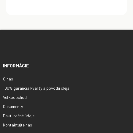
Z
á
p
ä
t
i
INFORMÁCIE
e
O nás
100% garancia kvality a pôvodu oleja
Veľkoobchod
Dokumenty
Fakturačné údaje
Kontaktujte nás