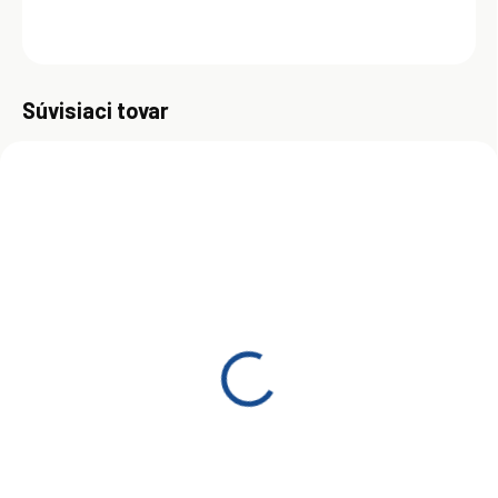
OPÝTAŤ SA
Uložiť
Súvisiaci tovar
SKLADOM
(>5 KS)
Total QUARTZ Racing
10W-50 1L
€8
Do košíka