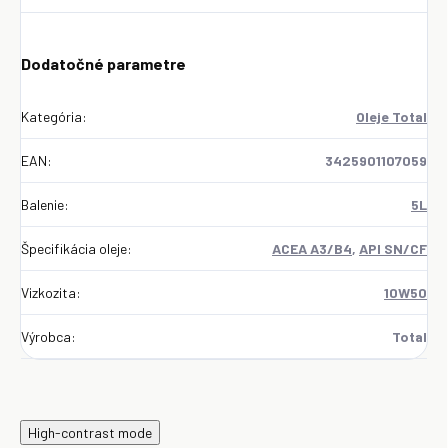
Dodatočné parametre
Kategória
:
Oleje Total
EAN
:
3425901107059
Balenie
:
5L
Špecifikácia oleje
:
ACEA A3/B4
,
API SN/CF
Vizkozita
:
10W50
Výrobca
:
Total
High-contrast mode