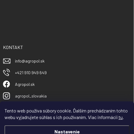
KONTAKT
info
@
agropol.sk
+421 910 949 649
Agropol.sk
agropol_slovakia
Tento web používa súbory cookie. Ďalším prechádzaním tohto
webu vyjadrujete súhlas s ich používaním. Viac informácií
tu
.
Nastavenie
Vážený obchodný partner, zákazník, spoločnosť