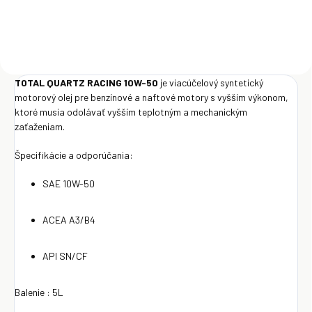
TOTAL QUARTZ RACING 10W-50
je viacúčelový syntetický
motorový olej pre benzínové a naftové motory s vyšším výkonom,
ktoré musia odolávať vyšším teplotným a mechanickým
zaťaženiam.
Špecifikácie a odporúčania:
SAE 10W-50
ACEA A3/B4
API SN/CF
Balenie : 5L