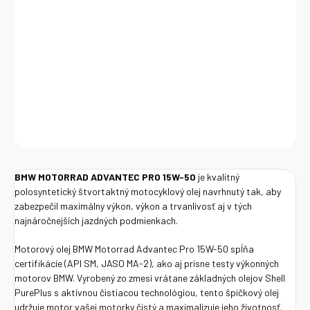
Motorrad Advantec Pro 15W-50 spĺňa certifikácie (API SM, JASO
MA-2), ako aj prísne testy výkonných motorov BMW. Vyrobený zo
zmesi vrátane základných olejov Shell PurePlus s aktívnou čistiacou
technológiou, tento špičkový olej udržuje motor vašej motorky čistý
a maximalizuje jeho životnosť.
DETAILNÉ INFORMÁCIE
OPÝTAŤ SA
Uložiť
BMW MOTORRAD ADVANTEC PRO 15W-50
je kvalitný
polosyntetický štvortaktný motocyklový olej navrhnutý tak, aby
zabezpečil maximálny výkon, výkon a trvanlivosť aj v tých
najnáročnejších jazdných podmienkach.
Motorový olej BMW Motorrad Advantec Pro 15W-50 spĺňa
certifikácie (API SM, JASO MA-2), ako aj prísne testy výkonných
motorov BMW. Vyrobený zo zmesi vrátane základných olejov Shell
PurePlus s aktívnou čistiacou technológiou, tento špičkový olej
udržuje motor vašej motorky čistý a maximalizuje jeho životnosť.