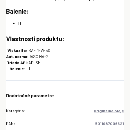
Balenie:
1 l
Vlastnosti produktu:
Viskozita:
SAE 15W-50
Aut. norma:
JASO MA-2
Trieda API:
API SM
Balenie:
1 l
Dodatočné parametre
Kategória
:
Originálne oleje
EAN
:
5011987006621