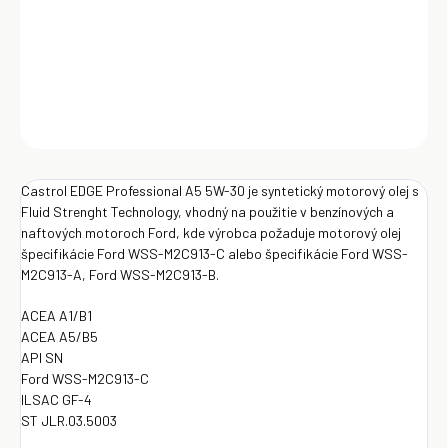
naftových motoroch Ford, kde výrobca požaduje motorový olej
špecifikácie Ford WSS-M2C913-C alebo špecifikácie Ford WSS-
M2C913-A, Ford WSS-M2C913-B.
DETAILNÉ INFORMÁCIE
OPÝTAŤ SA
Uložiť
Castrol EDGE Professional A5 5W-30 je syntetický motorový olej s
Fluid Strenght Technology, vhodný na použitie v benzínových a
naftových motoroch Ford, kde výrobca požaduje motorový olej
špecifikácie Ford WSS-M2C913-C alebo špecifikácie Ford WSS-
M2C913-A, Ford WSS-M2C913-B.
ACEA A1/B1
ACEA A5/B5
API SN
Ford WSS-M2C913-C
ILSAC GF-4
ST JLR.03.5003