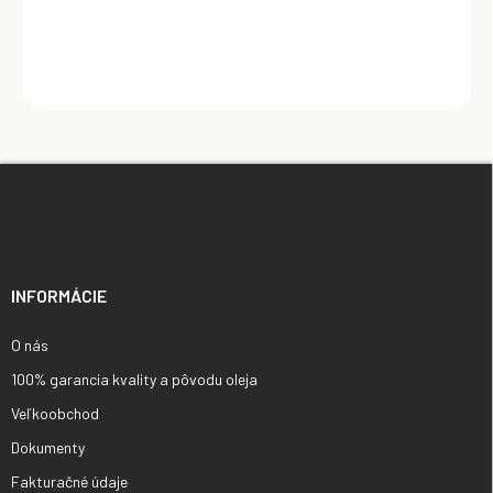
Z
á
p
ä
t
i
INFORMÁCIE
e
O nás
100% garancia kvality a pôvodu oleja
Veľkoobchod
Dokumenty
Fakturačné údaje