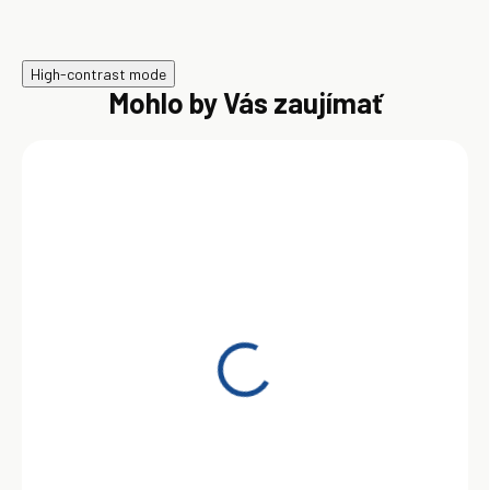
High-contrast mode
Mohlo by Vás zaujímať
Castrol Edge
Professional A5 Volvo
0W-30 1 l
10,78 €