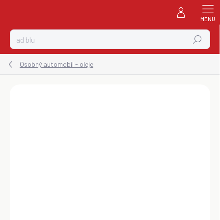
Prejsť
na
obsah
Hľadať
Osobný automobil - oleje
ZNAČKA:
CASTROL