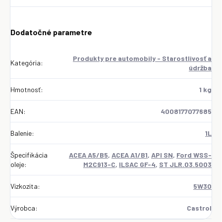
Dodatočné parametre
Produkty pre automobily - Starostlivosť a
Kategória
:
údržba
Hmotnosť
:
1 kg
EAN
:
4008177077685
Balenie
:
1L
Špecifikácia
ACEA A5/B5
,
ACEA A1/B1
,
API SN
,
Ford WSS-
oleje
:
M2C913-C
,
ILSAC GF-4
,
ST JLR.03.5003
Vizkozita
:
5W30
Výrobca
:
Castrol