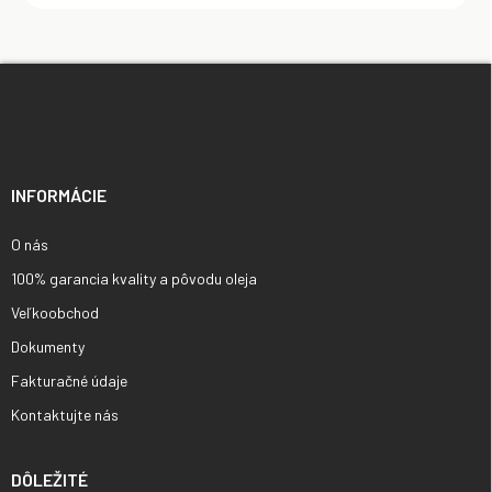
Z
á
p
ä
t
i
INFORMÁCIE
e
O nás
100% garancia kvality a pôvodu oleja
Veľkoobchod
Dokumenty
Fakturačné údaje
Kontaktujte nás
DÔLEŽITÉ