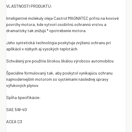
VLASTNOSTI PRODUKTU:
Inteligentné molekuly oleja Castrol MAGNATEC priľnú na kovové
povrchy motora, kde vytvorí osobitnú ochrannú vrstvu a
dramaticky tak znižujú * opotrebenie motora.
Jeho syntetická technológia poskytuje zvýšenú ochranu pri
aplikácii v nízkych aj vysokých teplotách.
Schválený pre použitie širokou škálou výrobcov automobilov.
Špeciálne formulovaný tak, aby poskytol vynikajúcu ochranu
najmodernejším motorom so systémami následnej úpravy
výfukových plynov.
Spĺňa špecifikácie:
SAE 5W-40
ACEA C3