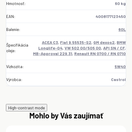
Hmotnosť
:
60 kg
EAN
:
4008177123450
Balenie
:
60L
ACEA C3
,
Fiat 9.55535-S2
,
GM dexos2
,
BMW
Špecifikácia
Longlife-04
,
VW 502 00/505 00
,
API SN / CF
,
oleje
:
MB-Approval 229.31
,
Renault RN 0700 / RN 0710
Vizkozita
:
5W40
Výrobca
:
Castrol
High-contrast mode
Mohlo by Vás zaujímať