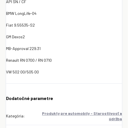
API SN / CF
BMW LongLife-04
Fiat 9.55535-S2
GM Dexos2
MB-Approval 229.31
Renault RN 0700 / RN 0710
VW 502 00/505 00
Dodatočné parametre
Produkty pre automobily - Starostlivosť a
Kategória
:
údržba