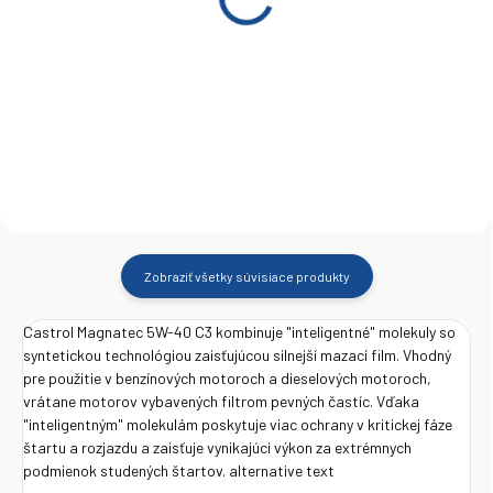
Castrol Magnatec C3
Castrol Magnatec C3
5W-40 4L
5W-40 5l
€28,71
€36,08
Do košíka
Do košíka
Zobraziť všetky súvisiace produkty
Castrol Magnatec 5W-40 C3 kombinuje "inteligentné" molekuly so
syntetickou technológiou zaisťujúcou silnejší mazací film. Vhodný
pre použitie v benzínových motoroch a dieselových motoroch,
vrátane motorov vybavených filtrom pevných častíc. Vďaka
"inteligentným" molekulám poskytuje viac ochrany v kritickej fáze
štartu a rozjazdu a zaisťuje vynikajúci výkon za extrémnych
podmienok studených štartov. alternative text