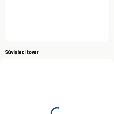
"inteligentným" molekulám poskytuje viac ochrany v kritickej fáze
štartu a rozjazdu a zaisťuje vynikajúci výkon za extrémnych
podmienok studených štartov. alternative text
DETAILNÉ INFORMÁCIE
OPÝTAŤ SA
Uložiť
Súvisiaci tovar
SKLADOM
SKLADOM
(>5 KS)
(>5 KS)