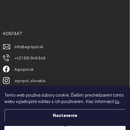
KONTAKT
info
@
agropol.sk
+421 910 949 649
Agropol.sk
agropol_slovakia
Tento web používa súbory cookie. Ďalším prechádzaním tohto
webu vyjadrujete súhlas s ich používaním. Viac informácií
tu
.
Nastavenie
Vážený obchodný partner, zákazník, spoločnosť
AGROPOL Slovakia s.r.o v dňoch od 30.7.– 08.08 čerpá
celozávodnú dovolenku. Objednávky začneme expedovať