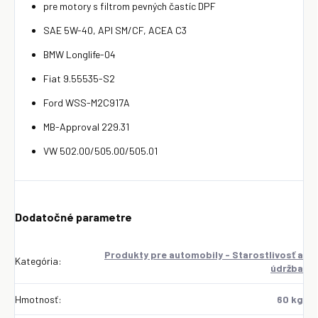
pre motory s filtrom pevných častíc DPF
SAE 5W-40, API SM/CF, ACEA C3
BMW Longlife-04
Fiat 9.55535-S2
Ford WSS-M2C917A
MB-Approval 229.31
VW 502.00/505.00/505.01
Dodatočné parametre
Produkty pre automobily - Starostlivosť a
Kategória
:
údržba
Hmotnosť
:
60 kg