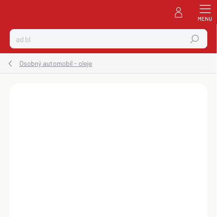
Prejsť
na
obsah
Hľadať
Osobný automobil - oleje
ZNAČKA:
CASTROL
ZADARMO