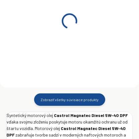
SKLADOM
SKLADOM
(>5 KS)
(>5 KS)
Castrol Magnatec Diesel
Castrol Magnatec Diesel
DPF 5W-40 5 l
5W-40 DPF 1L
€35,50
€7,75
Do košíka
Do košíka
Zobraziť všetky súvisiace produkty
Syntetický motorový olej
Castrol Magnatec Diesel 5W-40 DPF
vďaka svojmu zloženiu poskytuje motoru okamžitú ochranu už od
štartu vozidla. Motorový olej
Castrol Magnatec Diesel 5W-40
DPF
zabraňuje tvorbe sadzí v moderných naftových motoroch a