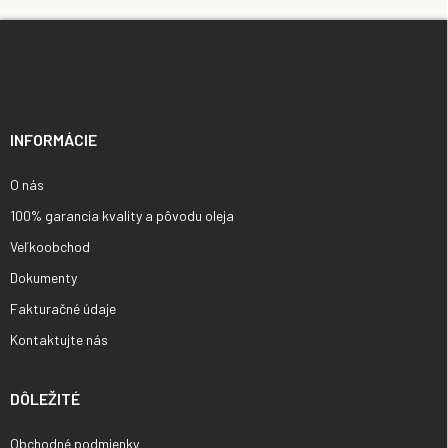
Z
á
p
ä
t
i
INFORMÁCIE
e
O nás
100% garancia kvality a pôvodu oleja
Veľkoobchod
Dokumenty
Fakturačné údaje
Kontaktujte nás
DÔLEŽITÉ
Obchodné podmienky