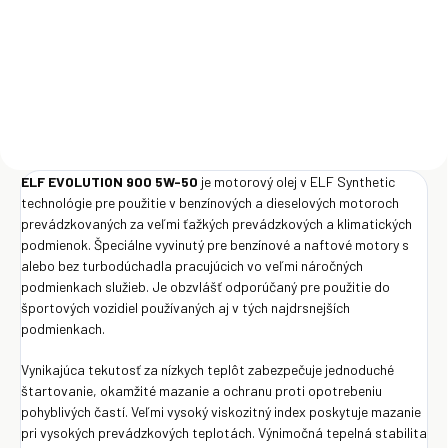
€25,50
Do košíka
ELF EVOLUTION 900 5W-50
je motorový olej v ELF Synthetic
technológie pre použitie v benzínových a dieselových motoroch
prevádzkovaných za veľmi ťažkých prevádzkových a klimatických
podmienok. Špeciálne vyvinutý pre benzínové a naftové motory s
alebo bez turbodúchadla pracujúcich vo veľmi náročných
podmienkach služieb. Je obzvlášť odporúčaný pre použitie do
športových vozidiel používaných aj v tých najdrsnejších
podmienkach.
Vynikajúca tekutosť za nízkych teplôt zabezpečuje jednoduché
štartovanie, okamžité mazanie a ochranu proti opotrebeniu
pohyblivých častí. Veľmi vysoký viskozitný index poskytuje mazanie
pri vysokých prevádzkových teplotách. Výnimočná tepelná stabilita