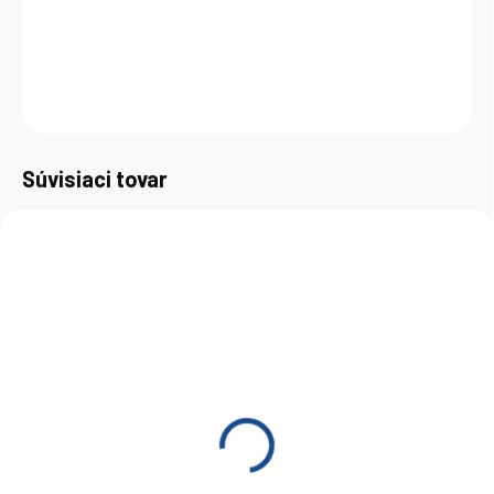
športových autách používaných v najtvrdších podmienkach.
DETAILNÉ INFORMÁCIE
OPÝTAŤ SA
Uložiť
Súvisiaci tovar
SKLADOM
(>5 KS)
ELF Evolution 900 5W-
50 4L