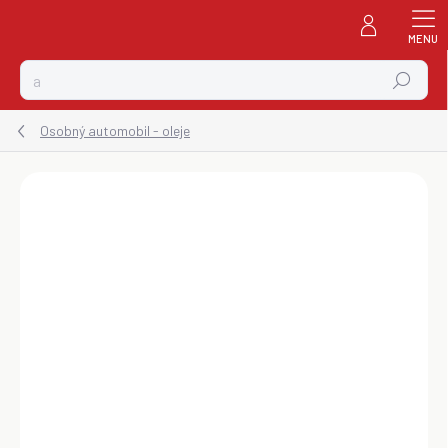
Prejsť
na
obsah
Hľadať
Osobný automobil - oleje
ZNAČKA:
ELF