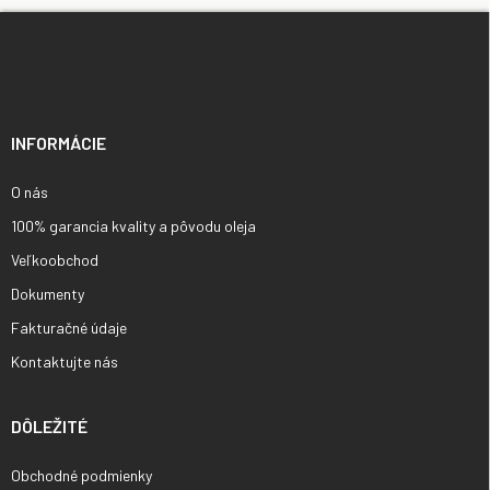
Z
á
p
ä
t
i
INFORMÁCIE
e
O nás
100% garancia kvality a pôvodu oleja
Veľkoobchod
Dokumenty
Fakturačné údaje
Kontaktujte nás
DÔLEŽITÉ
Obchodné podmienky