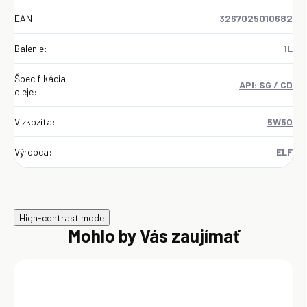
EAN
:
3267025010682
Balenie
:
1L
Špecifikácia
API: SG / CD
oleje
:
Vizkozita
:
5W50
Výrobca
:
ELF
High-contrast mode
Mohlo by Vás zaujímať