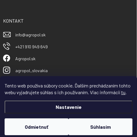
KONTAKT
info
@
agropol.sk
+421 910 949 649
Agropol.sk
agropol_slovakia
Tento web používa súbory cookie. Ďalším prechádzaním tohto
webu vyjadrujete súhlas s ich používaním. Viac informácií
tu
.
Nastavenie
Copyright 2026
Agropol.sk
. Všetky práva vyhradené.
Odmietnuť
Súhlasím
Vytvoril Shoptet