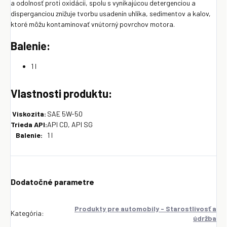
a odolnosť proti oxidácii, spolu s vynikajúcou detergenciou a
disperganciou znižuje tvorbu usadenín uhlíka, sedimentov a kalov,
ktoré môžu kontaminovať vnútorný povrchov motora.
Balenie:
1 l
Vlastnosti produktu:
Viskozita:
SAE 5W-50
Trieda API:
API CD, API SG
Balenie:
1 l
Dodatočné parametre
Produkty pre automobily - Starostlivosť a
Kategória
:
údržba