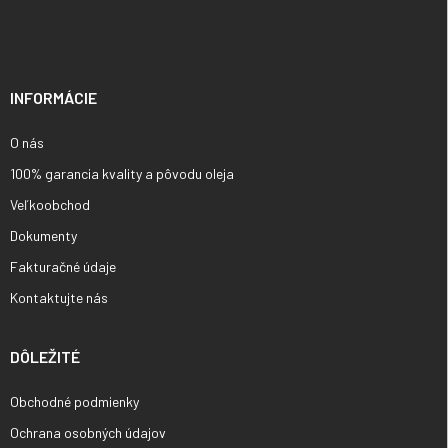
á
p
ä
t
i
INFORMÁCIE
e
O nás
100% garancia kvality a pôvodu oleja
Veľkoobchod
Dokumenty
Fakturačné údaje
Kontaktujte nás
DÔLEŽITÉ
Obchodné podmienky
Ochrana osobných údajov