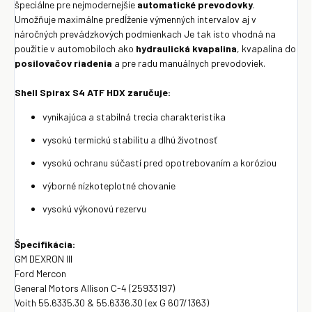
špeciálne pre nejmodernejšie
automatické prevodovky
.
Umožňuje maximálne predĺženie výmenných intervalov aj v
náročných prevádzkových podmienkach Je tak isto vhodná na
použitie v automobiloch ako
hydraulická kvapalina
, kvapalina do
posilovačov riadenia
a pre radu manuálnych prevodoviek.
Shell Spirax S4 ATF HDX zaručuje:
vynikajúca a stabilná trecia charakteristika
vysokú termickú stabilitu a dlhú životnosť
vysokú ochranu súčastí pred opotrebovaním a koróziou
výborné nízkoteplotné chovanie
vysokú výkonovú rezervu
Špecifikácia:
GM DEXRON III
Ford Mercon
General Motors Allison C-4 (25933197)
Voith 55.6335.30 & 55.6336.30 (ex G 607/1363)