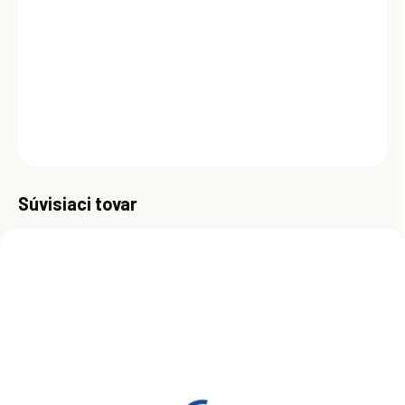
nejnáročnejšie požiadavky výrobcov prevodoviek. Táto kvapalina je
vyrábaná zo syntetického olejového základu Shell XHVI a vybraných
aditív, čo umožňuje dosiahnuť optimálny výkon vo všetkých
prevádzkových podmienkach.
DETAILNÉ INFORMÁCIE
OPÝTAŤ SA
Uložiť
Súvisiaci tovar
ZADARMO
ZADARM
SKLADOM
SKLADOM
(>5 KS)
(>5 KS)