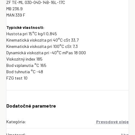
ZF TE-ML 03D-04D-14B-16L-17C
MB 236.9
MAN 339 F
Typické vlastnosti:
Hustota pri 15°C kg/l 0,845
Kinematická viskozita pri 40°C cSt 33,7
Kinematická viskozita pri 100°C cSt 7,3
Dynamická viskozita pri -40°C mPas 18 000
Viskozitný index 185
Bod vzplanutia °C 165
Bod tuhnutia °C -48
FZG test 10
Dodatočné parametre
Kategória
:
Prevodové oleje
Hmotnosť
:
1 kg