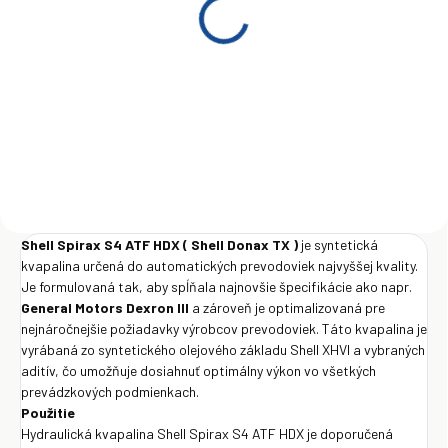
Shell Spirax S4 ATF HDX
Shell Spirax S4 ATF HDX
20L
209 l
€154
€1 428
Do košíka
Do košíka
Shell Spirax S4 ATF HDX ( Shell Donax TX )
je syntetická
kvapalina určená do automatických prevodoviek najvyššej kvality.
Je formulovaná tak, aby spĺňala najnovšie špecifikácie ako napr.
General Motors Dexron III
a zároveň je optimalizovaná pre
nejnáročnejšie požiadavky výrobcov prevodoviek. Táto kvapalina je
vyrábaná zo syntetického olejového základu Shell XHVI a vybraných
aditív, čo umožňuje dosiahnuť optimálny výkon vo všetkých
prevádzkových podmienkach.
Použitie
Hydraulická kvapalina Shell Spirax S4 ATF HDX je doporučená