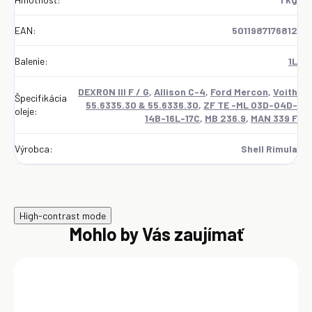
EAN
:
5011987176812
Balenie
:
1L
DEXRON III F / G
,
Allison C-4
,
Ford Mercon
,
Voith
Špecifikácia
55.6335.30 & 55.6336.30
,
ZF TE -ML 03D-04D-
oleje
:
14B-16L-17C
,
MB 236.9
,
MAN 339 F
Výrobca
:
Shell Rimula
High-contrast mode
Mohlo by Vás zaujímať