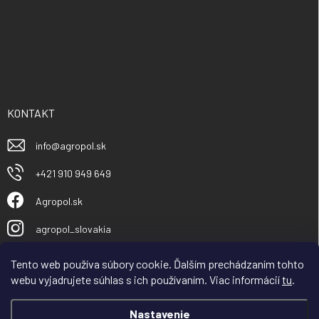
KONTAKT
info
@
agropol.sk
+421 910 949 649
Agropol.sk
agropol_slovakia
Tento web používa súbory cookie. Ďalším prechádzaním tohto
webu vyjadrujete súhlas s ich používaním. Viac informácií
tu
.
Nastavenie
Vážený obchodný partner, zákazník, spoločnosť