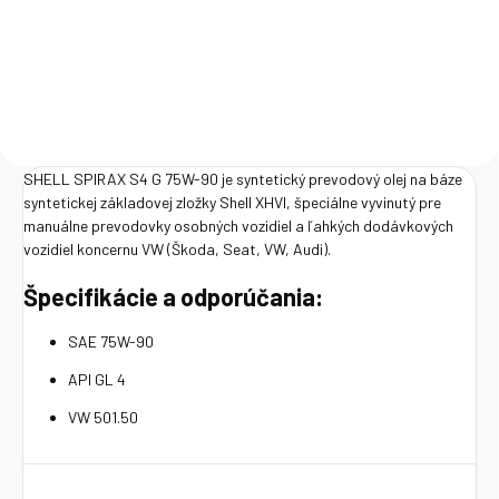
Detail
SHELL SPIRAX S4 G 75W-90 je syntetický prevodový olej na báze
syntetickej základovej zložky Shell XHVI, špeciálne vyvinutý pre
manuálne prevodovky osobných vozidiel a ľahkých dodávkových
vozidiel koncernu VW (Škoda, Seat, VW, Audi).
Špecifikácie a odporúčania:
SAE 75W-90
API GL 4
VW 501.50