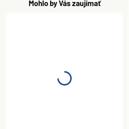
Mohlo by Vás zaujímať
SKLADOM
Shell Spirax S6 GXME
75W-80 1L
11,30 €
Do košíka