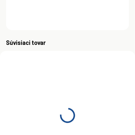
DETAILNÉ INFORMÁCIE
OPÝTAŤ SA
Uložiť
Súvisiaci tovar
ZADARMO
MOMENTÁLNE NEDOSTUPNÉ
(>5 KS)
Shell SPIRAX S4 G 75W-
90 20L
€135