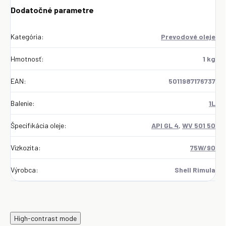
Dodatočné parametre
Kategória
:
Prevodové oleje
Hmotnosť
:
1 kg
EAN
:
5011987176737
Balenie
:
1L
Špecifikácia oleje
:
API GL 4
,
WV 501 50
Vizkozita
:
75W/90
Výrobca
:
Shell Rimula
High-contrast mode