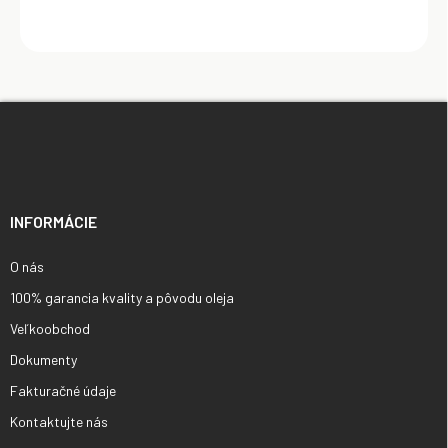
Z
á
p
ä
t
i
INFORMÁCIE
e
O nás
100% garancia kvality a pôvodu oleja
Veľkoobchod
Dokumenty
Fakturačné údaje
Kontaktujte nás