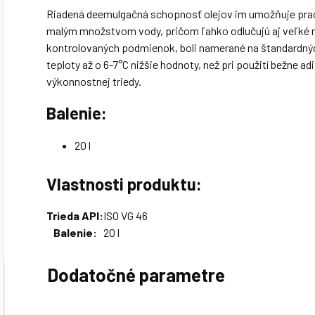
Riadená deemulgačná schopnosť olejov im umožňuje pra
malým množstvom vody, pričom ľahko odlučujú aj veľké mn
kontrolovaných podmienok, boli namerané na štandardný
teploty až o 6-7°C nižšie hodnoty, než pri použití bežne a
výkonnostnej triedy.
Balenie:
20 l
Vlastnosti produktu:
Trieda API:
ISO VG 46
Balenie:
20 l
Dodatočné parametre