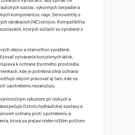
aulických sústav, výkonných čerpadiel a
ckých komponentov, napr. Servoventily s
ých obrábacích (NC) strojov. Kompatibilita
sústavách, ktorých súčasti sú vyrobené z
vých olejov a starostlivo vyvážené,
izovať vytváranie korozívnych látok.
ispieva k ochrane životného prostredia.
mienkach, kde je potrebná silná ochrana
umožňuje olejom pracovať aj tam, kde sa
oti opotrebeniu nezaručujú.
e výnimočným výkonom pri nízkych a
abezpečuje čistotu hydraulickej sústavy a
á úroveň ochrany proti opotrebeniu a
enia, ktorá sa prejaví nielen nižším počtom