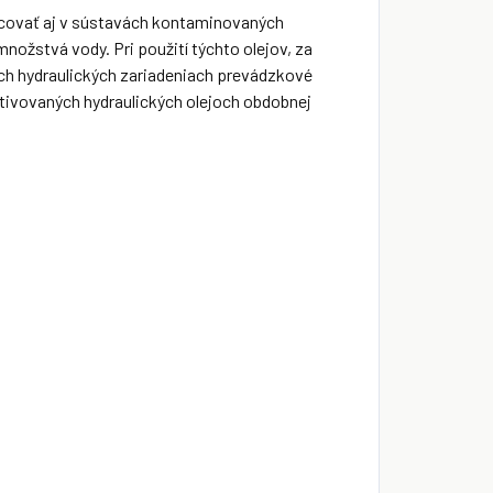
covať aj v sústavách kontaminovaných
ožstvá vody. Pri použití týchto olejov, za
ch hydraulických zariadeniach prevádzkové
ditivovaných hydraulických olejoch obdobnej