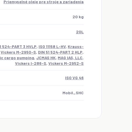
Priemyselné oleje pre stroje a zariadenia
20 kg
20L
51 524-PART 3 HVLP
,
ISO 11158 L-HV
,
Krauss-
,
Vickers M-2950-S
,
DIN 51 524-PART 2 HLP
,
lic cargo pumping
,
JCMAS HK
,
MAG IAS, LLC
,
Vickers I-286-S
,
Vickers M-2952-S
ISO VG 46
Mobil_SHC