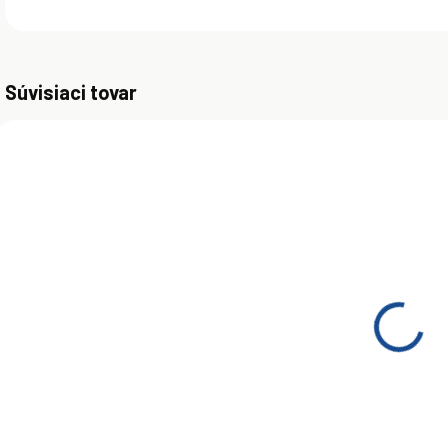
Súvisiaci tovar
AKCIA
ZADARMO
SKLADOM
(>5 KS)
Mobil DTE 10
Excel 46 208 L
€1 328
Do košíka