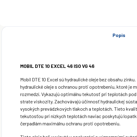
Popis
MOBIL DTE 10 EXCEL 46 ISO VG 46
Mobil DTE 10 Excel sú hydraulické oleje bez obsahu zinku
hydraulické oleje s ochranou proti opotrebeniu, ktoré j
rozmedzí. Vykazujú optimálnu tekutosť pri teplotách pod n
strate viskozity. Zachovávajú účinnosť hydraulickej sústav
vysokých prevádzkových tlakoch a teplotách. Tieto kvalit
tekutosťou pri nízkych teplotách naviac poskytujú lop
čerpadlám maximálnu ochranu proti opotrebeniu.
Tieto oleje boli vyvinuté v spolupráci s významnými autor