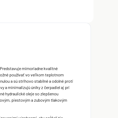
. Predstavuje mimoriadne kvalitné
e možné používať vo veľkom teplotnom
ulou a sú strihovo stabilné a odolné proti
y a minimalizujú úniky z čerpadiel aj pri
né hydraulické oleje so zlepšenou
atkovým, piestovým a zubovým tlakovým
izovanými výrobcami, aby spĺňali tie