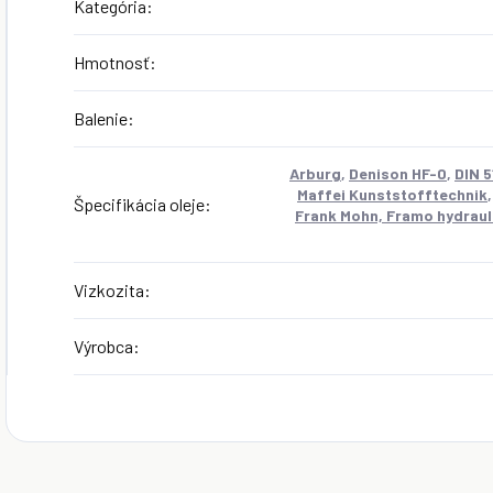
Kategória
:
Hmotnosť
:
Balenie
:
Arburg
,
Denison HF-0
,
DIN 
Maffei Kunststofftechnik
Špecifikácia oleje
:
Frank Mohn, Framo hydrau
Vizkozita
:
Výrobca
: