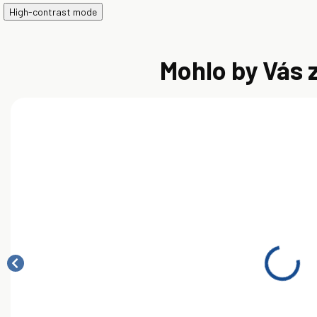
High-contrast mode
Mohlo by Vás 
SKLADOM
SKLADOM
Mobil DTE 10
Mobil DTE 10
M
Excel 68 20 l
Excel 15 20 l
E
149,00 €
159,00 €