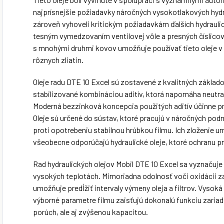
najprísnejšie požiadavky náročných vysokotlakových hydr
zároveň vyhoveli kritickým požiadavkám ďalších hydrauli
tesným vymedzovaním ventilovej vôle a presných číslicov
s mnohými druhmi kovov umožňuje používať tieto oleje v 
rôznych zliatin.
Oleje radu DTE 10 Excel sú zostavené z kvalitných základo
stabilizované kombináciou aditív, ktorá napomáha neutral
Moderná bezzinková koncepcia použitých aditív účinne pr
Oleje sú určené do sústav, ktoré pracujú v náročných pod
proti opotrebeniu stabilnou hrúbkou filmu. Ich zloženie 
všeobecne odporúčajú hydraulické oleje, ktoré ochranu pr
Rad hydraulických olejov Mobil DTE 10 Excel sa vyznačuj
vysokých teplotách. Mimoriadna odolnosť voči oxidácii z
umožňuje predĺžiť intervaly výmeny oleja a filtrov. Vysok
výborné parametre filmu zaisťujú dokonalú funkciu zariad
porúch, ale aj zvýšenou kapacitou.